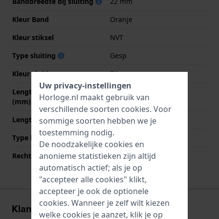
Bandbreedte bij sluiting
22 mm
Kleur Band
Oranje
Kleur stiksel
NVT
Type sluiting
Gesp
Kleur sluiting
Zilver
Uw privacy-instellingen
Lengte band op 12 uur
85 mm
Horloge.nl maakt gebruik van
(mm)
verschillende soorten
cookies
. Voor
Lengte band op 6 uur (mm)
130 mm
sommige soorten hebben we je
toestemming nodig.
Type bevestiging
Bandpennen
De noodzakelijke cookies en
anonieme statistieken zijn altijd
Rechte bandaanzet
Nee
automatisch actief; als je op
"accepteer alle cookies" klikt,
accepteer je ook de optionele
cookies. Wanneer je zelf wilt kiezen
Klantenreviews
welke cookies je aanzet, klik je op