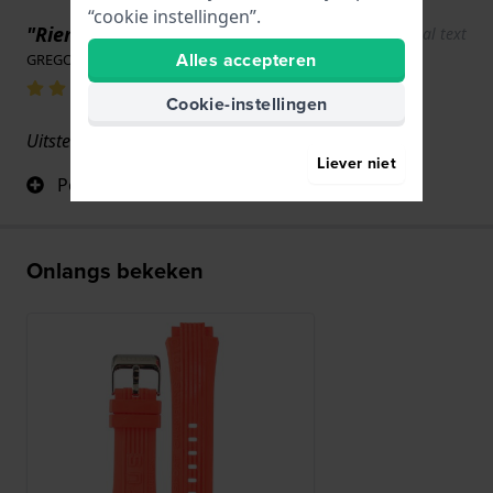
“cookie instellingen”.
"Riemen"
Show original text
Alles accepteren
GREGORIO Gil · 14 april 2026
Cookie-instellingen
Uitstekende service, snel en goede prijs
Liever niet
Perfect
Onlangs bekeken