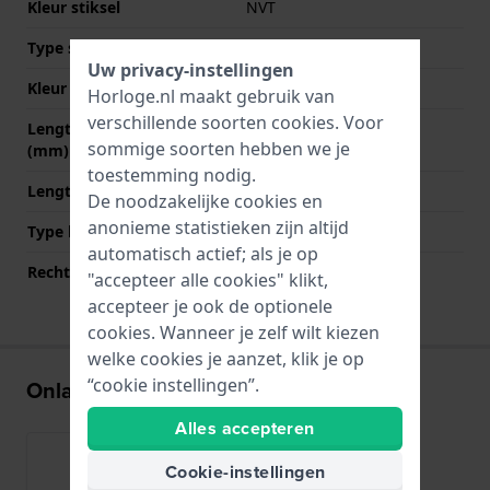
Kleur stiksel
NVT
Type sluiting
Gesp
Uw privacy-instellingen
Kleur sluiting
Roségoud
Horloge.nl maakt gebruik van
verschillende soorten
cookies
. Voor
Lengte band op 12 uur
70 mm
sommige soorten hebben we je
(mm)
toestemming nodig.
Lengte band op 6 uur (mm)
110 mm
De noodzakelijke cookies en
anonieme statistieken zijn altijd
Type bevestiging
Schroef
automatisch actief; als je op
Rechte bandaanzet
Nee
"accepteer alle cookies" klikt,
accepteer je ook de optionele
cookies. Wanneer je zelf wilt kiezen
welke cookies je aanzet, klik je op
“cookie instellingen”.
Onlangs bekeken
Alles accepteren
Cookie-instellingen