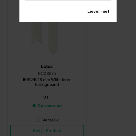
Liever niet
Lotus
BC08675
15912/B 18 mm Witte leren
horlogeband
21,-
● Op voorraad
Vergelijk
Bekijk Product