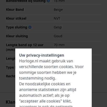
Bandbreedte bij sluiting
16 mm
Kleur Band
Beige
Kleur stiksel
NVT
Type sluiting
Gesp
Kleur sluiting
Goud
Lengte band op 12 uur
70 mm
(mm)
Uw privacy-instellingen
Lengte band op 6 uur (mm)
110 mm
Horloge.nl maakt gebruik van
verschillende soorten
cookies
. Voor
Type bevestiging
Schroef
sommige soorten hebben we je
Rechte bandaanzet
Nee
toestemming nodig.
De noodzakelijke cookies en
anonieme statistieken zijn altijd
automatisch actief; als je op
"accepteer alle cookies" klikt,
Klantenreviews
accepteer je ook de optionele