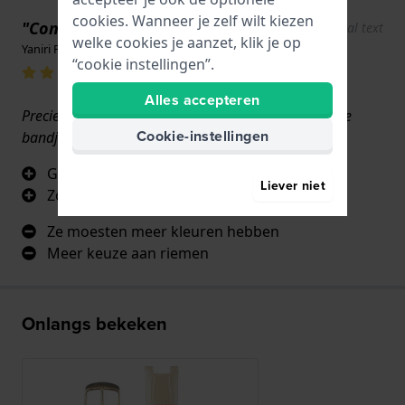
cookies. Wanneer je zelf wilt kiezen
"Comfortabel"
Show original text
welke cookies je aanzet, klik je op
Yaniri Perez · 17 juni 2022
“cookie instellingen”.
Alles accepteren
Precies zoals ik had verwacht en net als het originele
Cookie-instellingen
bandje dat bij het horloge werd geleverd.
Gemakkelijk te verwisselen
Liever niet
Zoals te zien op de foto's
Ze moesten meer kleuren hebben
Meer keuze aan riemen
Onlangs bekeken