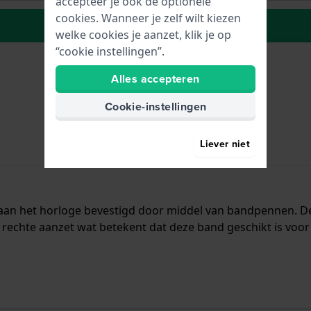
accepteer je ook de optionele
cookies. Wanneer je zelf wilt kiezen
Plaats in wenslijst
welke cookies je aanzet, klik je op
“cookie instellingen”.
Alles accepteren
Cookie-instellingen
Liever niet
t aan het horloge bevestigd door middel van bandpennen. 
rechte aanzet wat betekent dat deze band geschikt is voor 