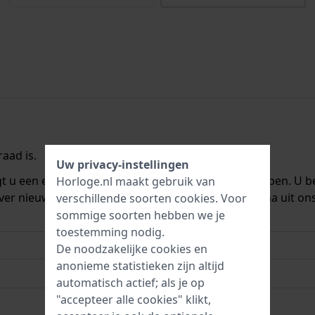
aad is.
Uw privacy-instellingen
ngt u een e-mail zodra we het weer op voorraad hebben. U b
Horloge.nl maakt gebruik van
ver nieuwe voorraad. Het wordt onmiddellijk daarna uit on
verschillende soorten
cookies
. Voor
sommige soorten hebben we je
toestemming nodig.
De noodzakelijke cookies en
anonieme statistieken zijn altijd
automatisch actief; als je op
"accepteer alle cookies" klikt,