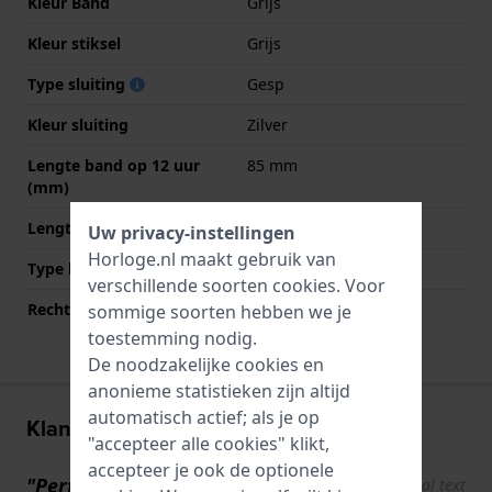
Kleur Band
Grijs
Kleur stiksel
Grijs
Type sluiting
Gesp
Kleur sluiting
Zilver
Lengte band op 12 uur
85 mm
(mm)
Lengte band op 6 uur (mm)
120 mm
Uw privacy-instellingen
Horloge.nl maakt gebruik van
Type bevestiging
Bandpennen
verschillende soorten
cookies
. Voor
Rechte bandaanzet
Ja
sommige soorten hebben we je
toestemming nodig.
De noodzakelijke cookies en
anonieme statistieken zijn altijd
automatisch actief; als je op
Klantenreviews
"accepteer alle cookies" klikt,
accepteer je ook de optionele
"Perforatie in het leer"
Show original text