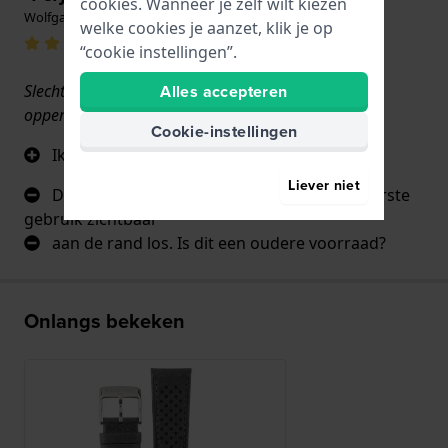
cookies. Wanneer je zelf wilt kiezen
Wolfgang Riess · 1 week geleden
welke cookies je aanzet, klik je op
“cookie instellingen”.
Slechts 2 keer gedragen, maar toch al een
Alles accepteren
oppervlaktebeschadiging
Cookie-instellingen
Ik vind de uitstraling erg goed
Liever niet
De coating van het oppervlak is al bij het eerste
gebruik zichtbaar
aan de rand los. Is dit een oudere voorraad?
Onlangs bekeken