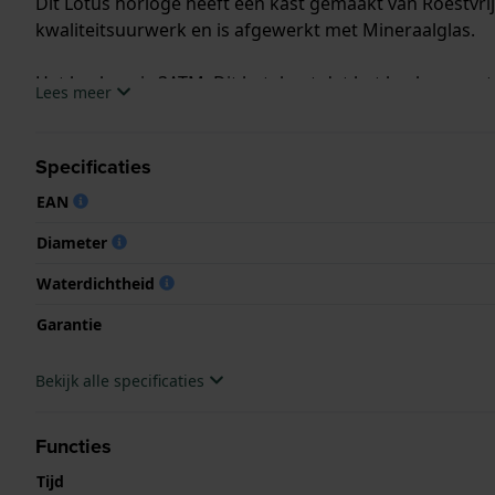
Dit Lotus horloge heeft een kast gemaakt van Roestvrij
kwaliteitsuurwerk en is afgewerkt met Mineraalglas.
Het horloge is 3ATM. Dit betekent dat het horloge spat
Lees meer
.
Specificaties
EAN
Diameter
Waterdichtheid
Garantie
Bekijk alle specificaties
Functies
Tijd