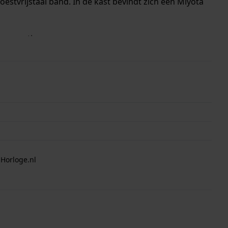
estvrijstaal band. In de kast bevindt zich een Miyota
r garantie.
 Horloge.nl