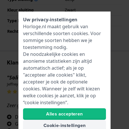
Kleur sluiting
Zwart
Uw privacy-instellingen
Type bevestiging
Bandpennen
Horloge.nl maakt gebruik van
Rechte bandaanzet
Ja
verschillende soorten
cookies
. Voor
sommige soorten hebben we je
toestemming nodig.
De noodzakelijke cookies en
anonieme statistieken zijn altijd
Klantenreviews
automatisch actief; als je op
"accepteer alle cookies" klikt,
"Solide"
accepteer je ook de optionele
Jeffrey Van hemert · 17 juni 2022
cookies. Wanneer je zelf wilt kiezen
welke cookies je aanzet, klik je op
“cookie instellingen”.
Zeer goed
Alles accepteren
De tijd aflezen
Geeft licht in het donker
Cookie-instellingen