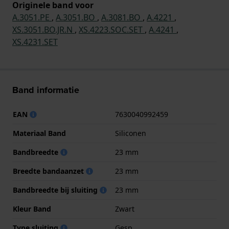
Originele band voor
A.3051.PE
,
A.3051.BO
,
A.3081.BO
,
A.4221
,
XS.3051.BO.JR.N
,
XS.4223.SOC.SET
,
A.4241
,
XS.4231.SET
Band informatie
EAN
7630040992459
Materiaal Band
Siliconen
Bandbreedte
23 mm
Breedte bandaanzet
23 mm
Bandbreedte bij sluiting
23 mm
Kleur Band
Zwart
Type sluiting
Gesp