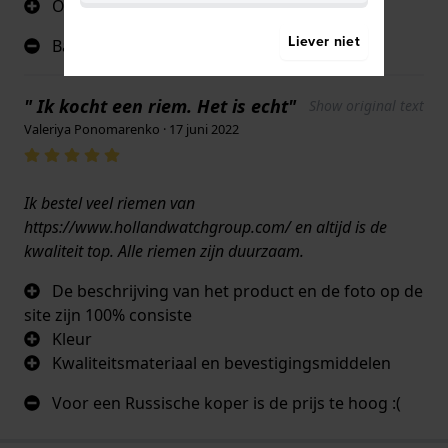
Overzichtelijk
Liever niet
Bandje scheurt na verloop van tijd
" Ik kocht een riem. Het is echt"
Show original text
Valeriya Ponomarenko · 17 juni 2022
Ik bestel veel riemen van
https://www.hollandwatchgroup.com/ en altijd is de
kwaliteit top. Alle riemen zijn duurzaam.
De beschrijving van het product en de foto op de
site zijn 100% consiste
Kleur
Kwaliteitsmateriaal en bevestigingsmiddelen
Voor een Russische koper is de prijs te hoog :(