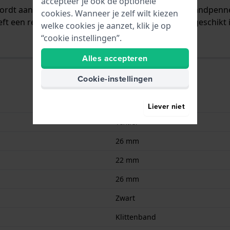
accepteer je ook de optionele
 wordt aan het horloge bevestigd door middel van bandpen
cookies. Wanneer je zelf wilt kiezen
ft een rechte aanzet wat betekent dat deze band geschikt 
welke cookies je aanzet, klik je op
“cookie instellingen”.
Alles accepteren
Cookie-instellingen
7630040989855
Liever niet
Textiel
26 mm
22 mm
26 mm
Zwart
Klittenband