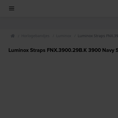
Horlogebandjes
Luminox
Luminox Straps FNX.3
Luminox Straps FNX.3900.29B.K 3900 Navy 