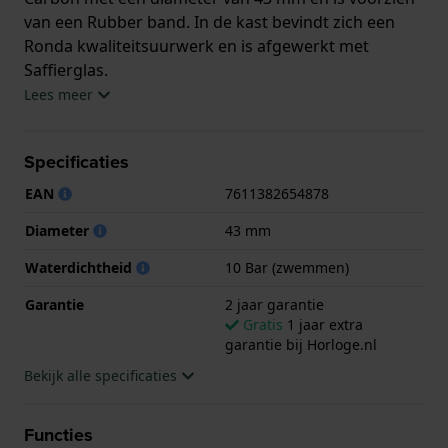
van een Rubber band. In de kast bevindt zich een
Ronda kwaliteitsuurwerk en is afgewerkt met
Saffierglas.
Lees meer
Het horloge is 10ATM. Dit betekent dat het horloge
geschikt is om mee te zwemmen. Verder wordt het
Specificaties
horloge geleverd met 2 jaar garantie.
EAN
7611382654878
.
Diameter
43 mm
Waterdichtheid
10 Bar (zwemmen)
Garantie
2 jaar garantie
Gratis
1 jaar extra
garantie bij Horloge.nl
Bekijk alle specificaties
Functies