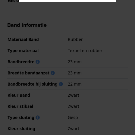
Geskeletteerd
Nee
Band informatie
Materiaal Band
Rubber
Type materiaal
Textiel en rubber
Bandbreedte
23 mm
Breedte bandaanzet
23 mm
Bandbreedte bij sluiting
22 mm
Kleur Band
Zwart
Kleur stiksel
Zwart
Type sluiting
Gesp
Kleur sluiting
Zwart