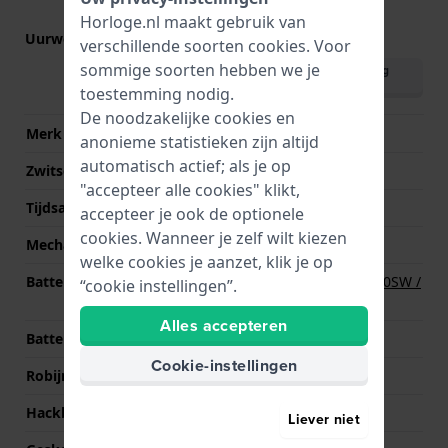
Horloge.nl maakt gebruik van
Uurwerk nr.
515
(
Bekijk specificaties
)
verschillende soorten
cookies
. Voor
sommige soorten hebben we je
Download handleiding
(English)
toestemming nodig.
De noodzakelijke cookies en
Merk uurwerk
Ronda
anonieme statistieken zijn altijd
automatisch actief; als je op
Zwitsers uurwerk
Ja
"accepteer alle cookies" klikt,
Tijdsaanduiding
Analoog
accepteer je ook de optionele
cookies. Wanneer je zelf wilt kiezen
Mechanisme
Quartz
welke cookies je aanzet, klik je op
Batterij
Renata R371 371 / SR920SW /
“cookie instellingen”.
SG6 / AG6 Batterij
Alles accepteren
Batterijduur
45 Maanden
Cookie-instellingen
Robijnen
1
Hackbaar
Ja
Liever niet