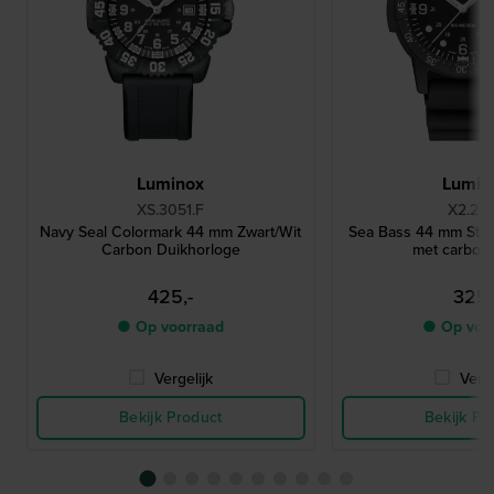
Luminox
Lumin
XS.3051.F
X2.20
Navy Seal Colormark 44 mm Zwart/Wit
Sea Bass 44 mm Stoe
Carbon Duikhorloge
met carbon
425,-
325,
● Op voorraad
● Op voo
Vergelijk
Verge
Bekijk Product
Bekijk Pr