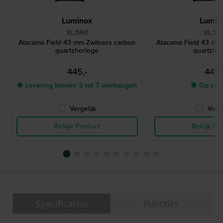
Luminox
Lumin
XL.1961
XL.197
Atacama Field 43 mm Zwitsers carbon
Atacama Field 43 mm
quartzhorloge
quartzho
445,-
445,
● Levering binnen 3 tot 7 werkdagen
● Op voo
Vergelijk
Verge
Bekijk Product
Bekijk Pr
Specificaties
Functies