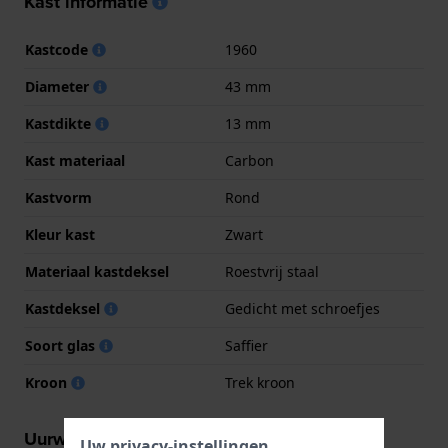
Kast informatie
Kastcode
1960
Diameter
43 mm
Kastdikte
13 mm
Kast materiaal
Carbon
Kastvorm
Rond
Kleur kast
Zwart
Materiaal kastdeksel
Roestvrij staal
Kastdeksel
Gedicht met schroefjes
Soort glas
Saffier
Kroon
Trek kroon
Uurwerk informatie
Uw privacy-instellingen