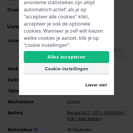
anonieme statistieken zijn altijd
automatisch actief; als je op
Draaiende bezel
Eén richting draaibaar
"accepteer alle cookies" klikt,
accepteer je ook de optionele
Uurwerk informatie
cookies. Wanneer je zelf wilt kiezen
welke cookies je aanzet, klik je op
Uurwerk nr.
515
(
Bekijk specificaties
)
“cookie instellingen”.
Download handleiding
(English)
Alles accepteren
Cookie-instellingen
Merk uurwerk
Ronda
Zwitsers uurwerk
Ja
Liever niet
Tijdsaanduiding
Analoog
Mechanisme
Quartz
Batterij
Renata R371 371 / SR920SW /
SG6 / AG6 Batterij
Batterijduur
45 Maanden