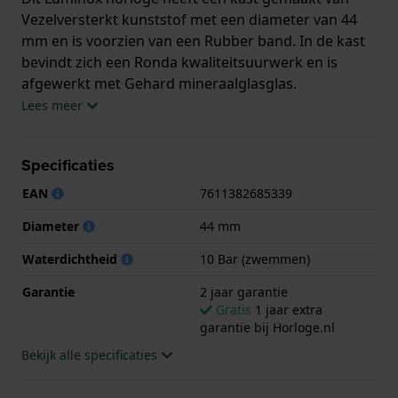
Vezelversterkt kunststof met een diameter van 44
mm en is voorzien van een Rubber band. In de kast
bevindt zich een Ronda kwaliteitsuurwerk en is
afgewerkt met Gehard mineraalglasglas.
Lees meer
Het horloge is 10ATM. Dit betekent dat het horloge
geschikt is om mee te zwemmen. Verder wordt het
Specificaties
horloge geleverd met 2 jaar garantie.
EAN
7611382685339
.
Diameter
44 mm
Waterdichtheid
10 Bar (zwemmen)
Garantie
2 jaar garantie
Gratis
1 jaar extra
garantie bij Horloge.nl
Bekijk alle specificaties