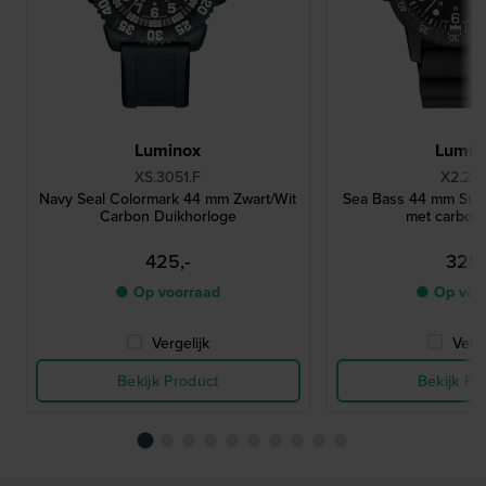
Luminox
Lumin
XS.3051.F
X2.20
Navy Seal Colormark 44 mm Zwart/Wit
Sea Bass 44 mm Stoe
Carbon Duikhorloge
met carbon
425,-
325,
● Op voorraad
● Op voo
Vergelijk
Verge
Bekijk Product
Bekijk Pr