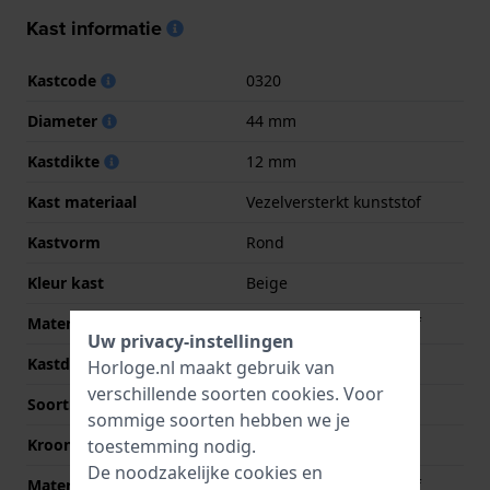
Kast informatie
Kastcode
0320
Diameter
44 mm
Kastdikte
12 mm
Kast materiaal
Vezelversterkt kunststof
Kastvorm
Rond
Kleur kast
Beige
Materiaal kastdeksel
Vezelversterkt kunststof
Uw privacy-instellingen
Kastdeksel
Gedicht met schroefjes
Horloge.nl maakt gebruik van
verschillende soorten
cookies
. Voor
Soort glas
Gehard mineraalglas
sommige soorten hebben we je
toestemming nodig.
Kroon
Trek kroon
De noodzakelijke cookies en
Materiaal bezel
Vezelversterkt kunststof