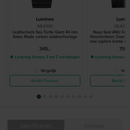
Luminox
Lumin
XS.0330
XS.4231
Leatherback Sea Turtle Giant 44 mm
Navy Seal ANU 422
Swiss Made carbon outdoorhorloge
Geschenkset: Zwart st
met saphire kristal e
345,-
795,
● Levering binnen 3 tot 7 werkdagen
● Levering binnen 3
Vergelijk
Verge
Bekijk Product
Bekijk Pr
Specificaties
Functies