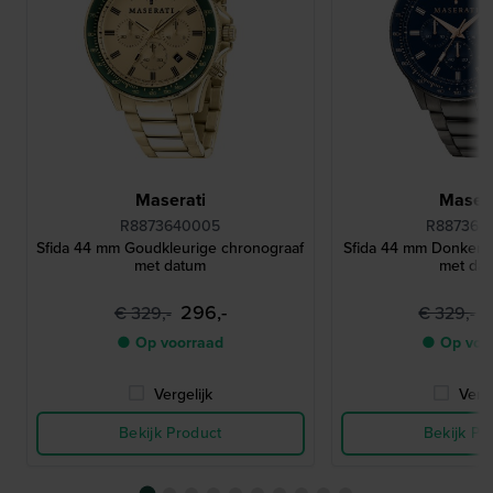
Maserati
Masera
R8873640005
R887364
Sfida 44 mm Goudkleurige chronograaf
Sfida 44 mm Donkergr
met datum
met da
296,-
€ 329,-
€ 329,-
● Op voorraad
● Op voo
Vergelijk
Verge
Bekijk Product
Bekijk Pr