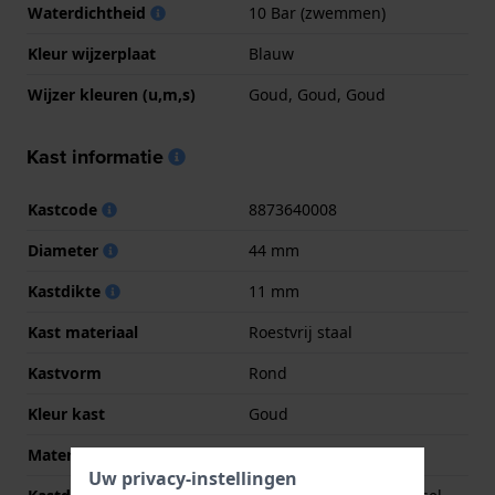
Waterdichtheid
10 Bar (zwemmen)
Kleur wijzerplaat
Blauw
Wijzer kleuren (u,m,s)
Goud, Goud, Goud
Kast informatie
Kastcode
8873640008
Diameter
44 mm
Kastdikte
11 mm
Kast materiaal
Roestvrij staal
Kastvorm
Rond
Kleur kast
Goud
Materiaal kastdeksel
Roestvrij staal
Uw privacy-instellingen