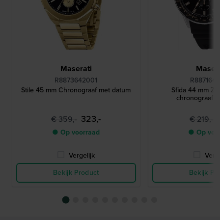
Maserati
Masera
R8873642001
R887164
Stile 45 mm Chronograaf met datum
Sfida 44 mm Zwa
chronograaf 
323,-
€ 359,-
€ 219,-
● Op voorraad
● Op voo
Vergelijk
Verge
Bekijk Product
Bekijk Pr