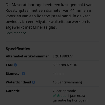
Dit Maserati horloge heeft een kast gemaakt van
Roestvrijstaal met een diameter van 44 mm en is
voorzien van een Roestvrijstaal band. In de kast
bevindt zich een Miyota kwaliteitsuurwerk en is
afgewerkt met Mineraalglas.
Lees meer
Het horloge is 10ATM. Dit betekent dat het horloge
geschikt is om mee te zwemmen. Verder wordt het
Specificaties
horloge geleverd met 2 jaar garantie.
Alternatief artikelnummer
SQU1888377
.
EAN
8033288925910
Diameter
44 mm
Waterdichtheid
10 Bar (zwemmen)
Garantie
2 jaar garantie
Gratis
1 jaar extra
garantie bij Horloge.nl