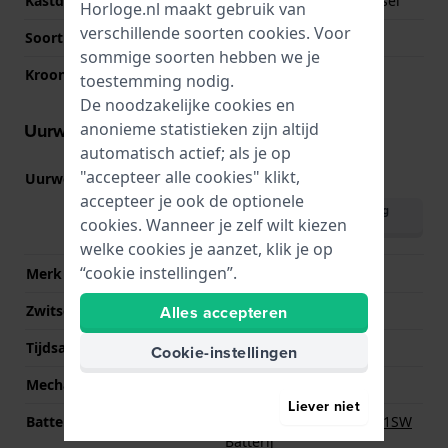
Kastdeksel
Geschroefde achterdeksel
Horloge.nl maakt gebruik van
verschillende soorten
cookies
. Voor
Soort glas
Mineraal
sommige soorten hebben we je
Kroon
Geschroefde kroon
toestemming nodig.
De noodzakelijke cookies en
anonieme statistieken zijn altijd
Uurwerk informatie
automatisch actief; als je op
"accepteer alle cookies" klikt,
Uurwerk nr.
JS25
(
Bekijk specificaties
)
accepteer je ook de optionele
Download handleiding
cookies. Wanneer je zelf wilt kiezen
(English)
welke cookies je aanzet, klik je op
“cookie instellingen”.
Merk uurwerk
Miyota
Alles accepteren
Zwitsers uurwerk
Nee
Tijdsaanduiding
Analoog
Cookie-instellingen
Mechanisme
Quartz
Liever niet
Batterij
Renata R364 364 / SR621SW
Batterij