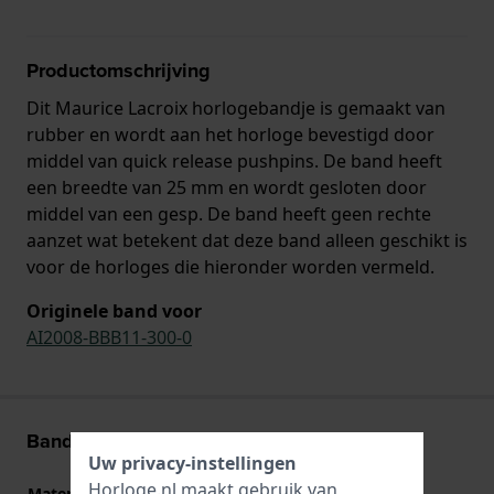
Productomschrijving
Dit Maurice Lacroix horlogebandje is gemaakt van
rubber en wordt aan het horloge bevestigd door
middel van quick release pushpins. De band heeft
een breedte van 25 mm en wordt gesloten door
middel van een gesp. De band heeft geen rechte
aanzet wat betekent dat deze band alleen geschikt is
voor de horloges die hieronder worden vermeld.
Originele band voor
AI2008-BBB11-300-0
Band informatie
Uw privacy-instellingen
Horloge.nl maakt gebruik van
Materiaal Band
Rubber