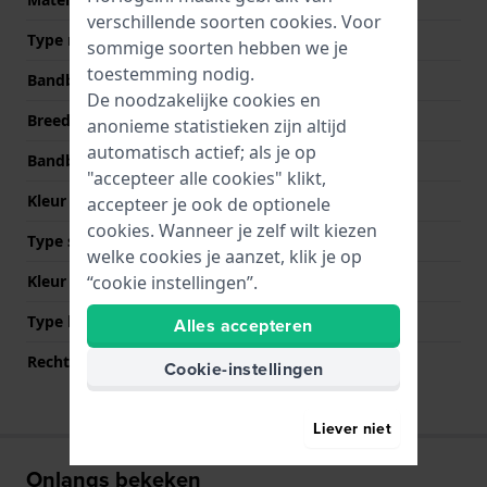
verschillende soorten
cookies
. Voor
Type materiaal
Echt natuurrubber
sommige soorten hebben we je
toestemming nodig.
Bandbreedte
25 mm
De noodzakelijke cookies en
Breedte bandaanzet
12.5 mm
anonieme statistieken zijn altijd
automatisch actief; als je op
Bandbreedte bij sluiting
18 mm
"accepteer alle cookies" klikt,
Kleur Band
Wit
accepteer je ook de optionele
cookies. Wanneer je zelf wilt kiezen
Type sluiting
Gesp
welke cookies je aanzet, klik je op
“cookie instellingen”.
Kleur sluiting
Blauw
Type bevestiging
Quick release pushpins
Alles accepteren
Rechte bandaanzet
Nee
Cookie-instellingen
Liever niet
Onlangs bekeken