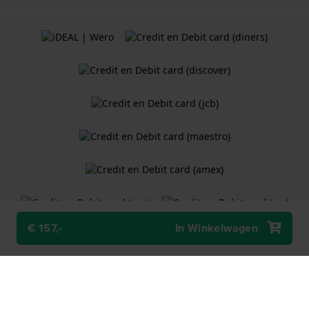
€ 157,-
In Winkelwagen
Algemene Voorwaarden
Cookiebeleid
Privacy Verklaring