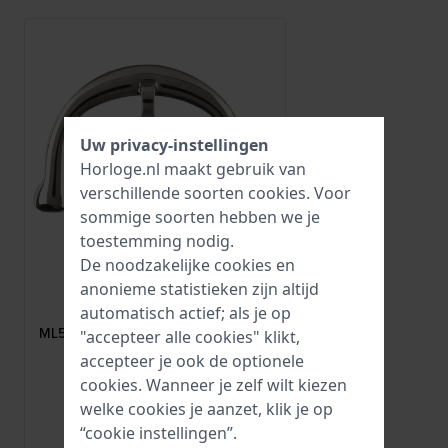
Uw privacy-instellingen
Horloge.nl maakt gebruik van
verschillende soorten
cookies
. Voor
sommige soorten hebben we je
toestemming nodig.
De noodzakelijke cookies en
anonieme statistieken zijn altijd
Maurice Lacroix
automatisch actief; als je op
ML500-000020
ML500-000020 Roestvrijstalen gesp
"accepteer alle cookies" klikt,
14 mm
accepteer je ook de optionele
cookies. Wanneer je zelf wilt kiezen
71,-
welke cookies je aanzet, klik je op
● Op voorraad
“cookie instellingen”.