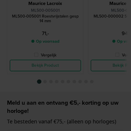
Maurice Lacroix
Maurice L
ML500-005001
ML500-0
ML500-005001 Roestvrijstalen gesp
ML500-000002 Stal
14 mm
71,-
94,-
● Op voorraad
● Op voo
Vergelijk
Verge
Bekijk Product
Bekijk Pr
Meld u aan en ontvang €5,- korting op uw
horloge!
Te besteden vanaf €75,- (alleen op horloges)