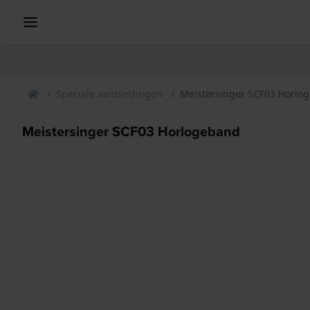
Speciale aanbiedingen
Meistersinger SCF03 Horlo
Meistersinger SCF03 Horlogeband