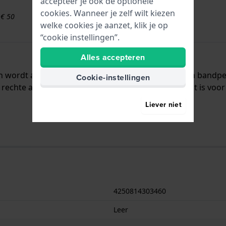
accepteer je ook de optionele
cookies. Wanneer je zelf wilt kiezen
 € 50
welke cookies je aanzet, klik je op
“cookie instellingen”.
Alles accepteren
 en wordt aan het horloge bevestigd door middel van band
Cookie-instellingen
rechte aanzet wat betekent dat deze band geschikt is voor 
Liever niet
4250814303460
Leer