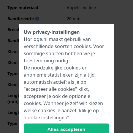
Type materiaal
Appelschil leer
Bandbreedte
20 mm
Breedte bandaanzet
20 mm
Uw privacy-instellingen
Horloge.nl maakt gebruik van
Bandbreedte bij sluiting
18 mm
verschillende soorten
cookies
. Voor
Kleur Band
Bruin
sommige soorten hebben we je
toestemming nodig.
Kleur stiksel
Bruin
De noodzakelijke cookies en
Type sluiting
Gesp
anonieme statistieken zijn altijd
automatisch actief; als je op
Kleur sluiting
Zilver
"accepteer alle cookies" klikt,
Lengte band op 12 uur
80 mm
accepteer je ook de optionele
(mm)
cookies. Wanneer je zelf wilt kiezen
welke cookies je aanzet, klik je op
Lengte band op 6 uur (mm)
115 mm
“cookie instellingen”.
Type bevestiging
Quick release pushpins
Alles accepteren