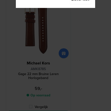
Michael Kors
AMK8785
Gage 22 mm Bruine Leren
Horlogeband
59,-
● Op voorraad
Vergelijk