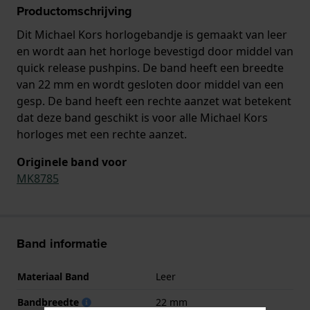
Productomschrijving
Dit Michael Kors horlogebandje is gemaakt van leer
en wordt aan het horloge bevestigd door middel van
quick release pushpins. De band heeft een breedte
van 22 mm en wordt gesloten door middel van een
gesp. De band heeft een rechte aanzet wat betekent
dat deze band geschikt is voor alle Michael Kors
horloges met een rechte aanzet.
Originele band voor
MK8785
Band informatie
Materiaal Band
Leer
Bandbreedte
22 mm