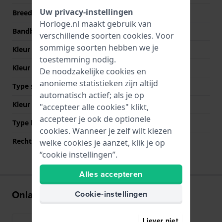
Uw privacy-instellingen
Breedte bandaanzet
22 mm
Horloge.nl maakt gebruik van
Bandbreedte bij sluiting
20 mm
verschillende soorten
cookies
. Voor
sommige soorten hebben we je
Kleur Band
Bruin
toestemming nodig.
Kleur stiksel
Bruin
De noodzakelijke cookies en
anonieme statistieken zijn altijd
Type sluiting
Gesp
automatisch actief; als je op
Kleur sluiting
Goud
"accepteer alle cookies" klikt,
accepteer je ook de optionele
Type bevestiging
Quick release pushpins
cookies. Wanneer je zelf wilt kiezen
Rechte bandaanzet
Ja
welke cookies je aanzet, klik je op
“cookie instellingen”.
Alles accepteren
Onlangs bekeken
Cookie-instellingen
Liever niet