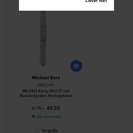
Liever niet
Michael Kors
AMK3441
MK3441 Kerry Mini 17 mm
Roestvrijstalen Horlogeband
49,95
€ 75,-
● Op voorraad
Vergelijk