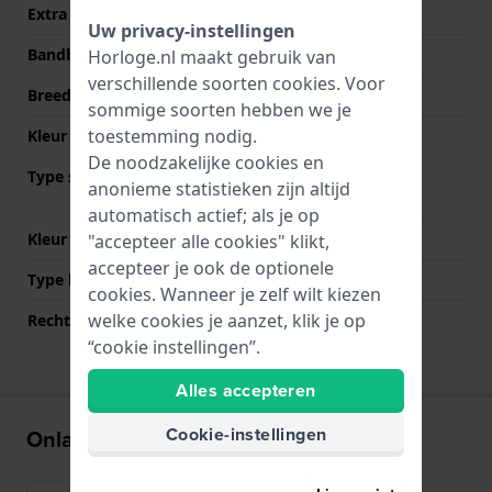
Extra info
Stainless Steel Bracelet
Uw privacy-instellingen
Bandbreedte
17 mm
Horloge.nl maakt gebruik van
verschillende soorten
cookies
. Voor
Breedte bandaanzet
12 mm
sommige soorten hebben we je
toestemming nodig.
Kleur Band
Zilver
De noodzakelijke cookies en
Type sluiting
Vouwsluiting met
anonieme statistieken zijn altijd
drukknoppen
automatisch actief; als je op
Kleur sluiting
Zilver
"accepteer alle cookies" klikt,
accepteer je ook de optionele
Type bevestiging
Bandpennen
cookies. Wanneer je zelf wilt kiezen
welke cookies je aanzet, klik je op
Rechte bandaanzet
Nee
“cookie instellingen”.
Alles accepteren
Cookie-instellingen
Onlangs bekeken