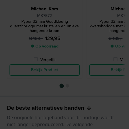
Michael Kors
Michael 
MK7572
MK761
Pyper 32 mm Goudkleurig
Pyper 32 mm Zil
quartzhorloge met kristallen en unieke
kwartshorloge met kri
hangende kroon
hangende 
129,95
1
€ 189,-
€ 189,-
● Op voorraad
● Op voo
Vergelijk
Verge
Bekijk Product
Bekijk Pr
De beste alternatieve banden
De originele horlogeband voor dit horloge wordt
niet langer geproduceerd. De volgende