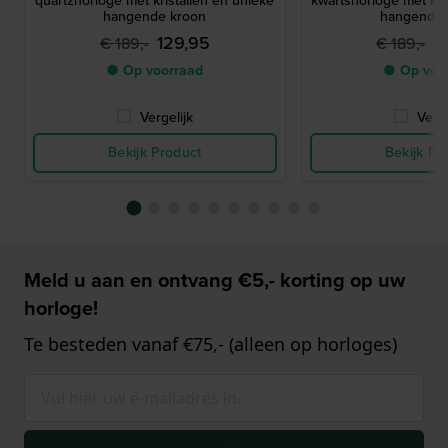
quartzhorloge met kristallen en unieke
kwartshorloge met kri
hangende kroon
hangende 
129,95
1
€ 189,-
€ 189,-
● Op voorraad
● Op voo
Vergelijk
Verge
Bekijk Product
Bekijk Pr
Meld u aan en ontvang €5,- korting op uw
horloge!
Te besteden vanaf €75,- (alleen op horloges)