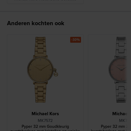
Anderen kochten ook
-30%
Michael Kors
Michael 
MK7572
MK761
Pyper 32 mm Goudkleurig
Pyper 32 mm Zil