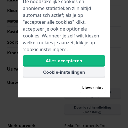
De noodzakelijke cookies en
anonieme statistieken zijn altijd
Kleur kast
Bicolor
automatisch actief; als je op
Materiaal kastdeksel
Roestvrij staal
"accepteer alle cookies" klikt,
accepteer je ook de optionele
Kastdeksel
Klikkast
cookies. Wanneer je zelf wilt kiezen
Soort glas
Mineraal
welke cookies je aanzet, klik je op
“cookie instellingen”.
Kroon
Trek kroon
Alles accepteren
Uurwerk informatie
Cookie-instellingen
Uurwerk nr.
VJ20
(
Bekijk specificaties
)
Liever niet
Download handleiding
(English)
Download handleiding
(meertalig)
Merk uurwerk
Seiko Instruments Inc.