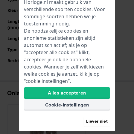
Horloge.nl maakt gebruik van
verschillende soorten
cookies
. Voor
Kleur sluiting
Wit
sommige soorten hebben we je
Lengte band op 12 uur
75 mm
toestemming nodig.
(mm)
De noodzakelijke cookies en
anonieme statistieken zijn altijd
Lengte band op 6 uur (mm)
120 mm
automatisch actief; als je op
Type bevestiging
Quick release pushpins
"accepteer alle cookies" klikt,
accepteer je ook de optionele
Rechte bandaanzet
Ja
cookies. Wanneer je zelf wilt kiezen
welke cookies je aanzet, klik je op
“cookie instellingen”.
Onlangs bekeken
Alles accepteren
Cookie-instellingen
Liever niet