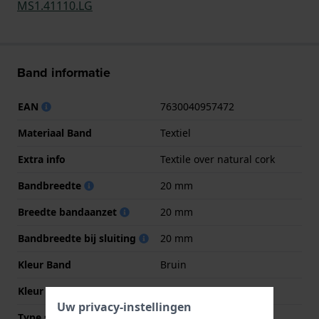
MS1.41110.LG
Band informatie
EAN
7630040957472
Materiaal Band
Textiel
Extra info
Textile over natural cork
Bandbreedte
20 mm
Breedte bandaanzet
20 mm
Bandbreedte bij sluiting
20 mm
Kleur Band
Bruin
Kleur stiksel
Grijs
Uw privacy-instellingen
Type sluiting
Gesp