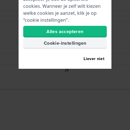
Bruin
cookies. Wanneer je zelf wilt kiezen
welke cookies je aanzet, klik je op
Gesp
“cookie instellingen”.
Roségoud
Alles accepteren
70 mm
Cookie-instellingen
110 mm
Liever niet
Quick release pushpins
Ja