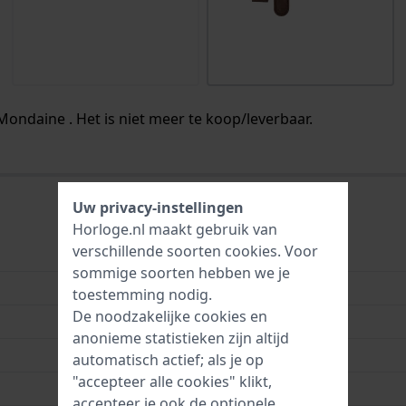
Mondaine . Het is niet meer te koop/leverbaar.
Uw privacy-instellingen
Horloge.nl maakt gebruik van
verschillende soorten
cookies
. Voor
Leer
sommige soorten hebben we je
16 mm
toestemming nodig.
De noodzakelijke cookies en
16 mm
anonieme statistieken zijn altijd
16 mm
automatisch actief; als je op
"accepteer alle cookies" klikt,
Bruin
accepteer je ook de optionele