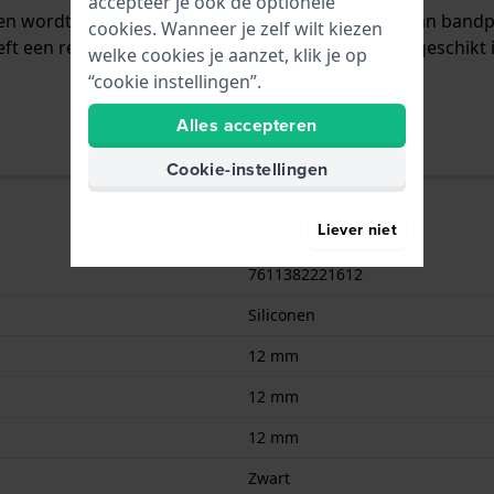
accepteer je ook de optionele
 en wordt aan het horloge bevestigd door middel van band
cookies. Wanneer je zelf wilt kiezen
ft een rechte aanzet wat betekent dat deze band geschikt 
welke cookies je aanzet, klik je op
“cookie instellingen”.
Alles accepteren
Cookie-instellingen
Liever niet
7611382221612
Siliconen
12 mm
12 mm
12 mm
Zwart