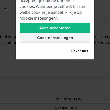
accepteer je ook de optionele
cookies. Wanneer je zelf wilt kiezen
 € 50
welke cookies je aanzet, klik je op
“cookie instellingen”.
Alles accepteren
taal en wordt aan het horloge bevestigd door middel van q
Cookie-instellingen
 sluiting. De band heeft een rechte aanzet wat betekent d
Liever niet
7611382610935
Roestvrij staal