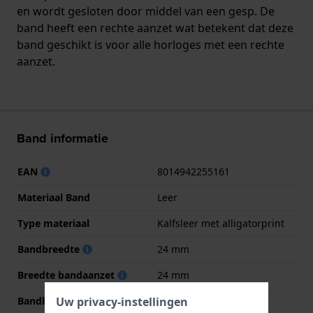
en wordt gesloten door middel van een gesp. De
band heeft een rechte aanzet wat betekent dat deze
band geschikt is voor alle horloges met een rechte
aanzet.
Band informatie
EAN
8014942255161
Materiaal Band
Leer
Type materiaal
Kalfsleer met alligatorprint
Bandbreedte
24 mm
Breedte bandaanzet
24 mm
Bandbreedte bij sluiting
22 mm
Uw privacy-instellingen