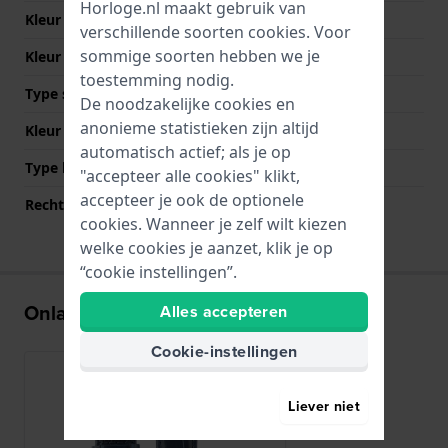
Horloge.nl maakt gebruik van
Kleur Band
Blauw
verschillende soorten
cookies
. Voor
sommige soorten hebben we je
Kleur stiksel
Blauw
toestemming nodig.
Type sluiting
Gesp
De noodzakelijke cookies en
anonieme statistieken zijn altijd
Kleur sluiting
Zilver
automatisch actief; als je op
Type bevestiging
Bandpennen
"accepteer alle cookies" klikt,
accepteer je ook de optionele
Rechte bandaanzet
Ja
cookies. Wanneer je zelf wilt kiezen
welke cookies je aanzet, klik je op
“cookie instellingen”.
Onlangs bekeken
Alles accepteren
Cookie-instellingen
Liever niet