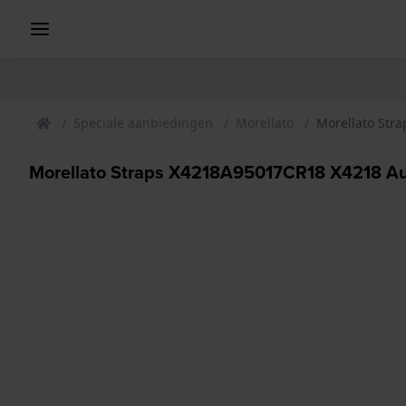
Speciale aanbiedingen
Morellato
Morellato Str
Morellato Straps X4218A95017CR18 X4218 A