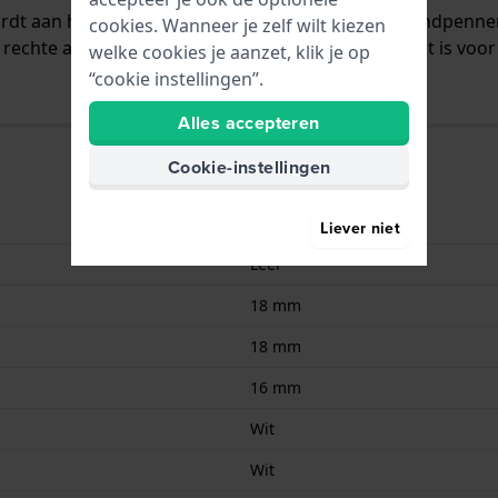
wordt aan het horloge bevestigd door middel van bandpenn
cookies. Wanneer je zelf wilt kiezen
rechte aanzet wat betekent dat deze band geschikt is voor 
welke cookies je aanzet, klik je op
“cookie instellingen”.
Alles accepteren
Cookie-instellingen
8033288555858
Liever niet
Leer
18 mm
18 mm
16 mm
Wit
Wit