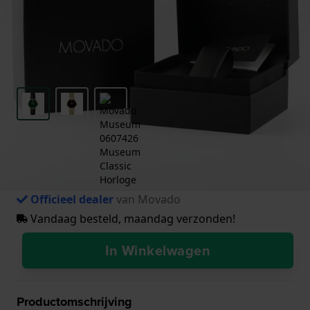
585,-
€ 650,-
Incl 21% btw
● Op voorraad
Vergelijk
in Rotterdam
Kleur
-
Zwart / Goud / Groen
Horloges gratis verzonden vanaf €50
Retourneren binnen 30 dagen
Officieel dealer
van Movado
Vandaag besteld, maandag verzonden!
In Winkelwagen
Productomschrijving