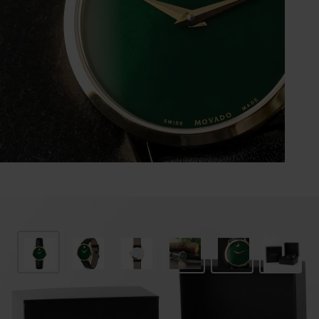
Afbeelding vergroten
Dameshorloge met groene parelmoer wijzerplaat