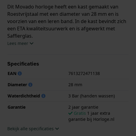
Dit Movado horloge heeft een kast gemaakt van
Roestvrijstaal met een diameter van 28 mm en is
voorzien van een leren band. In de kast bevindt zich
een ETA kwaliteitsuurwerk en is afgewerkt met
Saffierglas.
Lees meer
Het horloge is 3ATM. Dit betekent dat het horloge
spatwaterdicht is.. Verder wordt het horloge
Specificaties
geleverd met 2 jaar garantie.
EAN
7613272471138
.
Diameter
28 mm
Waterdichtheid
3 Bar (handen wassen)
Garantie
2 jaar garantie
Gratis
1 jaar extra
garantie bij Horloge.nl
Bekijk alle specificaties