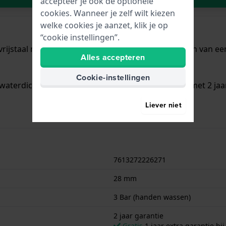
accepteer je ook de optionele
cookies. Wanneer je zelf wilt kiezen
welke cookies je aanzet, klik je op
“cookie instellingen”.
ijstaal met een diameter van 28 mm en is voorzien van een 
Alles accepteren
Cookie-instellingen
waterdicht is.. Verder wordt het horloge geleverd met 2 jaa
Liever niet
7613272226271
28 mm
3 Bar (handen wassen)
2 jaar garantie
Gratis
1 jaar extra garantie bij