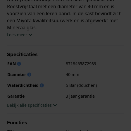
Roestvrijstaal met een diameter van 40 mm en is
voorzien van een leren band. In de kast bevindt zich
een Miyota kwaliteitsuurwerk en is afgewerkt met
Mineraalglas.
Lees meer
Het horloge is 5ATM. Dit betekent dat het horloge
geschikt is om mee te douchen. Verder wordt het
Specificaties
horloge geleverd met 3 jaar garantie.
EAN
8718465872989
.
Diameter
40 mm
Waterdichtheid
5 Bar (douchen)
Garantie
3 jaar garantie
Bekijk alle specificaties
Functies