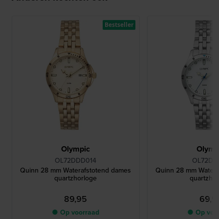
Bestseller
Olympic
Olymp
OL72DDD014
OL72DSS
Quinn 28 mm Waterafstotend dames
Quinn 28 mm Watera
quartzhorloge
quartzho
89,95
69,9
● Op voorraad
● Op voo