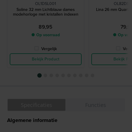
OL1DSL001
OL82DSL
Soline 32 mm Lichtblauw dames
Lina 26 mm Quartz
modehorloge met kristallen indexen
89,95
79,9
● Op voorraad
● Op voo
Vergelijk
Verge
Bekijk Product
Bekijk Pr
Specificaties
Functies
Algemene informatie