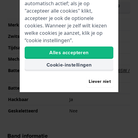
automatisch actief; als je op
Download handleiding
"accepteer alle cookies" klikt,
(English)
accepteer je ook de optionele
Merk uurwerk
Miyota
cookies. Wanneer je zelf wilt kiezen
welke cookies je aanzet, klik je op
Zwitsers uurwerk
Nee
“cookie instellingen”.
Tijdsaanduiding
Analoog
Alles accepteren
Mechanisme
Quartz
Cookie-instellingen
Batterij
Renata R377 377 / SR626SW /
SG4 Batterij
Liever niet
Batterijduur
36 Maanden
Hackbaar
Ja
Geskeletteerd
Nee
Band informatie