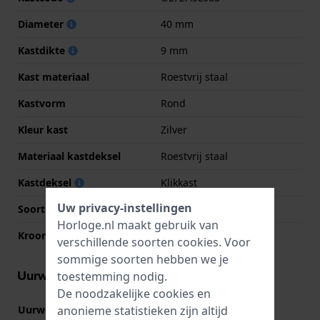
Diameter
40 mm
Kastdikte
9 mm
Kast materiaal
Roestvrij staal
Kastvorm
Rond
Kleur kast
Zilver
Materiaal kastdeksel
Roestvrij staal
Kastdeksel
Klikkast
Uw privacy-instellingen
Soort glas
Mineraal
Horloge.nl maakt gebruik van
Kroon
Trek kroon
verschillende soorten
cookies
. Voor
sommige soorten hebben we je
Uurwerk informatie
toestemming nodig.
De noodzakelijke cookies en
anonieme statistieken zijn altijd
Uurwerk nr.
2035
(
Bekijk specificaties
)