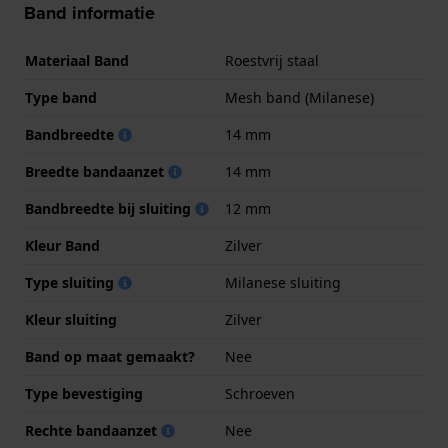
Band informatie
Materiaal Band
Roestvrij staal
Type band
Mesh band (Milanese)
Bandbreedte
14 mm
Breedte bandaanzet
14 mm
Bandbreedte bij sluiting
12 mm
Kleur Band
Zilver
Type sluiting
Milanese sluiting
Kleur sluiting
Zilver
Band op maat gemaakt?
Nee
Type bevestiging
Schroeven
Rechte bandaanzet
Nee