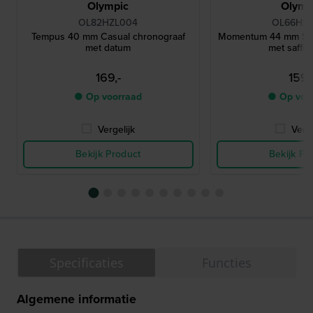
Olympic
Olymp
OL82HZL004
OL66HS
Tempus 40 mm Casual chronograaf
Momentum 44 mm Sta
met datum
met saffie
169,-
159,
● Op voorraad
● Op voo
Vergelijk
Verge
Bekijk Product
Bekijk Pr
Specificaties
Functies
Algemene informatie