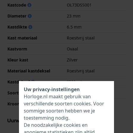
Kastcode
OL73DSS001
Diameter
23 mm
Kastdikte
6.5 mm
Kast materiaal
Roestvrij staal
Kastvorm
Ovaal
Kleur kast
Zilver
Materiaal kastdeksel
Roestvrij staal
Kastdeksel
Klikkast
Uw privacy-instellingen
Soort glas
Saffier
Horloge.nl maakt gebruik van
verschillende soorten
cookies
. Voor
Kroon
Trek kroon
sommige soorten hebben we je
toestemming nodig.
Uurwerk informatie
De noodzakelijke cookies en
anonieme statistieken zijn altijd