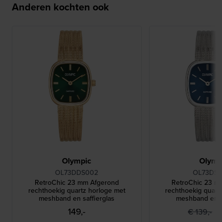
Anderen kochten ook
Olympic
Olymp
OL73DDS002
OL73DS
RetroChic 23 mm Afgerond
RetroChic 23 m
rechthoekig quartz horloge met
rechthoekig quart
meshband en saffierglas
meshband en s
149,-
9
€ 139,-