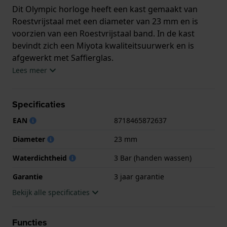
Dit Olympic horloge heeft een kast gemaakt van
Roestvrijstaal met een diameter van 23 mm en is
voorzien van een Roestvrijstaal band. In de kast
bevindt zich een Miyota kwaliteitsuurwerk en is
afgewerkt met Saffierglas.
Lees meer
Het horloge is 3ATM. Dit betekent dat het horloge
spatwaterdicht is.. Verder wordt het horloge
Specificaties
geleverd met 3 jaar garantie.
EAN
8718465872637
.
Diameter
23 mm
Waterdichtheid
3 Bar (handen wassen)
Garantie
3 jaar garantie
Bekijk alle specificaties
Functies