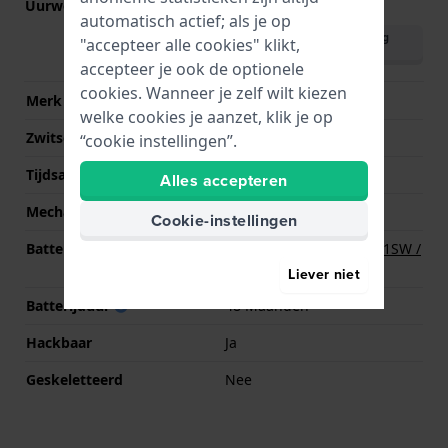
Uurwerk nr.
5Y20
(
Bekijk specificaties
)
automatisch actief; als je op
Download handleiding
"accepteer alle cookies" klikt,
(English)
accepteer je ook de optionele
cookies. Wanneer je zelf wilt kiezen
Merk uurwerk
Miyota
welke cookies je aanzet, klik je op
Zwitsers uurwerk
Nee
“cookie instellingen”.
Tijdsaanduiding
Analoog
Alles accepteren
Mechanisme
Quartz
Cookie-instellingen
Batterij
Renata R379 379 / SR521SW /
SG0 Batterij
Liever niet
Batterijduur
48 Maanden
Hackbaar
Ja
Geskeletteerd
Nee