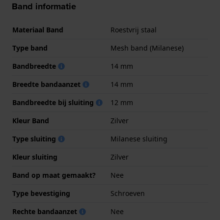
Band informatie
Materiaal Band
Roestvrij staal
Type band
Mesh band (Milanese)
Bandbreedte
14 mm
Breedte bandaanzet
14 mm
Bandbreedte bij sluiting
12 mm
Kleur Band
Zilver
Type sluiting
Milanese sluiting
Kleur sluiting
Zilver
Band op maat gemaakt?
Nee
Type bevestiging
Schroeven
Rechte bandaanzet
Nee