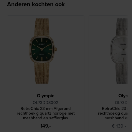
Anderen kochten ook
Olympic
Olymp
OL73DDS002
OL73DSS
RetroChic 23 mm Afgerond
RetroChic 23 m
rechthoekig quartz horloge met
rechthoekig quart
meshband en saffierglas
meshband en s
149,-
9
€ 139,-