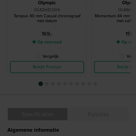
Olympic
Olymp
OL82HZL004
OL66HS
Tempus 40 mm Casual chronograaf
Momentum 44 mm Sta
met datum
met saffie
169,-
159,
● Op voorraad
● Op voo
Vergelijk
Verge
Bekijk Product
Bekijk Pr
Specificaties
Functies
Algemene informatie