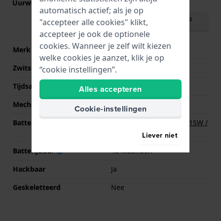
Uurwerk nr.
5Y20
(
Bekijk specificaties
)
automatisch actief; als je op
Download handleiding
"accepteer alle cookies" klikt,
(English)
accepteer je ook de optionele
cookies. Wanneer je zelf wilt kiezen
Merk uurwerk
Miyota
welke cookies je aanzet, klik je op
Zwitsers uurwerk
Nee
“cookie instellingen”.
Tijdsaanduiding
Analoog
Alles accepteren
Mechanisme
Quartz
Cookie-instellingen
Batterij
Renata R379 379 / SR521SW /
SG0 Batterij
Liever niet
Batterijduur
48 Maanden
Hackbaar
Ja
Geskeletteerd
Nee