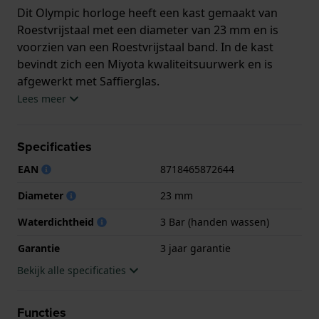
Dit Olympic horloge heeft een kast gemaakt van
Roestvrijstaal met een diameter van 23 mm en is
voorzien van een Roestvrijstaal band. In de kast
bevindt zich een Miyota kwaliteitsuurwerk en is
afgewerkt met Saffierglas.
Lees meer
Het horloge is 3ATM. Dit betekent dat het horloge
spatwaterdicht is.. Verder wordt het horloge
Specificaties
geleverd met 3 jaar garantie.
EAN
8718465872644
.
Diameter
23 mm
Waterdichtheid
3 Bar (handen wassen)
Garantie
3 jaar garantie
Bekijk alle specificaties
Functies