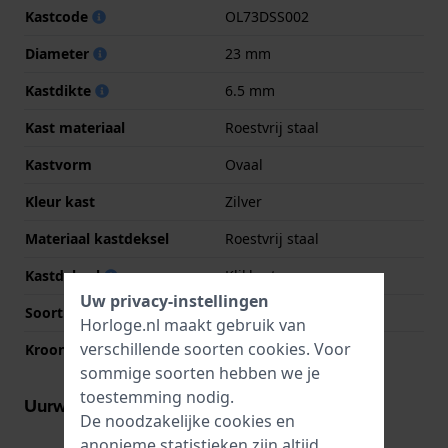
Kastcode
OL73DSS002
Diameter
23 mm
Kastdikte
6.5 mm
Kast materiaal
Roestvrij staal
Kastvorm
Ovaal
Kleur kast
Zilver
Materiaal kastdeksel
Roestvrij staal
Kastdeksel
Klikkast
Uw privacy-instellingen
Soort glas
Saffier
Horloge.nl maakt gebruik van
verschillende soorten
cookies
. Voor
Kroon
Trek kroon
sommige soorten hebben we je
toestemming nodig.
Uurwerk informatie
De noodzakelijke cookies en
anonieme statistieken zijn altijd