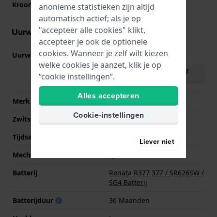
Kroon
Trek kroon
anonieme statistieken zijn altijd
automatisch actief; als je op
"accepteer alle cookies" klikt,
Uurwerk informatie
accepteer je ook de optionele
cookies. Wanneer je zelf wilt kiezen
Uurwerk nr.
Y121
(
Bekijk specificaties
)
welke cookies je aanzet, klik je op
Download handleiding
“cookie instellingen”.
(English)
Alles accepteren
Merk uurwerk
Seiko
Cookie-instellingen
Zwitsers uurwerk
Nee
Tijdsaanduiding
Analoog
Liever niet
Mechanisme
Quartz
Batterij
Renata R377 377 / SR626SW /
SG4 Batterij
Batterijduur
36 Maanden