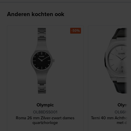
Anderen kochten ook
-50%
Olympic
Olymp
OL88DSS001
OL66HSL
Roma 26 mm Zilver-zwart dames
Terni 40 mm Achthoe
quartzhorloge
met da