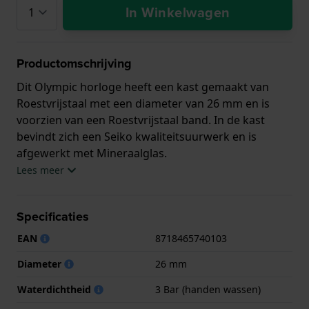
In Winkelwagen
Productomschrijving
Dit Olympic horloge heeft een kast gemaakt van
Roestvrijstaal met een diameter van 26 mm en is
voorzien van een Roestvrijstaal band. In de kast
bevindt zich een Seiko kwaliteitsuurwerk en is
afgewerkt met Mineraalglas.
Lees meer
Het horloge is 3ATM. Dit betekent dat het horloge
spatwaterdicht is.. Verder wordt het horloge
Specificaties
geleverd met 3 jaar garantie.
EAN
8718465740103
.
Diameter
26 mm
Waterdichtheid
3 Bar (handen wassen)