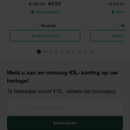
44,95
€ 89,95
€ 69,95
● Op voorraad
● Op voo
Vergelijk
Verge
Bekijk Product
Bekijk Pr
Meld u aan en ontvang €5,- korting op uw
horloge!
Te besteden vanaf €75,- (alleen op horloges)
Inschrijven