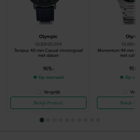
Olympic
Olymp
OL82HZL004
OL66HS
Tempus 40 mm Casual chronograaf
Momentum 44 mm Sta
met datum
met saffie
169,-
159,
● Op voorraad
● Op voo
Vergelijk
Verge
Bekijk Product
Bekijk Pr