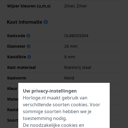
Wijzer kleuren (u,m,s)
Zilver, Zilver
Kast informatie
Kastcode
OL88DSS004
Diameter
26 mm
Kastdikte
8 mm
Kast materiaal
Roestvrij staal
Kastvorm
Rond
Kleur kast
Zilver
Uw privacy-instellingen
Horloge.nl maakt gebruik van
Materiaal kastdeksel
Roestvrij staal
verschillende soorten
cookies
. Voor
Kastdeksel
Klikkast
sommige soorten hebben we je
toestemming nodig.
Soort glas
Mineraal
De noodzakelijke cookies en