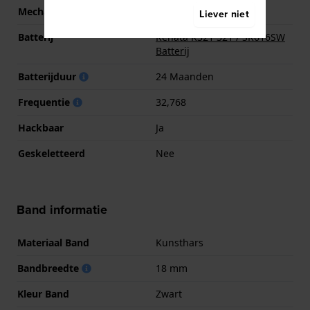
Mechanisme
Quartz
Liever niet
Batterij
Renata R321 321 / SR616SW
Batterij
Batterijduur
24 Maanden
Frequentie
32,768
Hackbaar
Ja
Geskeletteerd
Nee
Band informatie
Materiaal Band
Kunsthars
Bandbreedte
18 mm
Kleur Band
Zwart