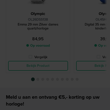
Olympic
Olymp
OL26DSS138
OL45HK
Emma 29 mm Zilver dames
Digital 35 mm Bl
quartzhorloge
kinderho
84,95
39,9
● Op voorraad
● Op voo
Vergelijk
Verge
Bekijk Product
Bekijk Pr
Meld u aan en ontvang €5,- korting op uw
horloge!