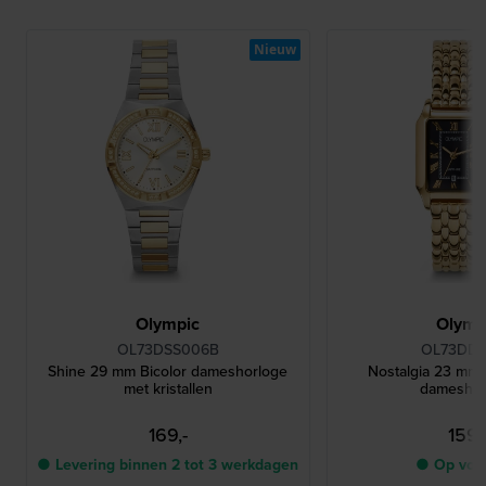
Nieuw
Olympic
Olymp
OL73DSS006B
OL73DD
Shine 29 mm Bicolor dameshorloge
Nostalgia 23 mm
met kristallen
dameshor
169,-
159,
● Levering binnen 2 tot 3 werkdagen
● Op voo