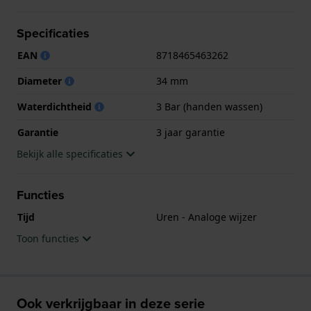
Het horloge is 3ATM. Dit betekent dat het horloge
spatwaterdicht is.. Verder wordt het horloge
Specificaties
geleverd met 3 jaar garantie.
EAN
8718465463262
.
Diameter
34 mm
Waterdichtheid
3 Bar (handen wassen)
Garantie
3 jaar garantie
Bekijk alle specificaties
Functies
Tijd
Uren - Analoge wijzer
Toon functies
Ook verkrijgbaar in deze serie