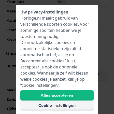
Kleur kast
Grijs
Materiaal kastdeksel
Roestvrij staal
Uw privacy-instellingen
Horloge.nl maakt gebruik van
Kastdeksel
Klikkast
verschillende soorten
cookies
. Voor
sommige soorten hebben we je
Soort glas
Mineraal
toestemming nodig.
Kroon
Trek kroon
De noodzakelijke cookies en
anonieme statistieken zijn altijd
Uurwerk informatie
automatisch actief; als je op
"accepteer alle cookies" klikt,
Uurwerk nr.
9T22
accepteer je ook de optionele
(
Bekijk specificaties
)
cookies. Wanneer je zelf wilt kiezen
Download handleiding
(English)
welke cookies je aanzet, klik je op
“cookie instellingen”.
Merk uurwerk
Miyota
Alles accepteren
Zwitsers uurwerk
Nee
Cookie-instellingen
Tijdsaanduiding
Analoog