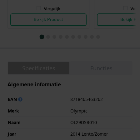
Vergelijk
Verge
Bekijk Product
Bekijk Pr
Specificaties
Functies
Algemene informatie
EAN
8718465463262
Merk
Olympic
Naam
OL29DSR010
Jaar
2014 Lente/Zomer