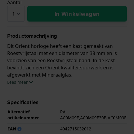
Aantal
In Winkelwagen
Productomschrijving
Dit Orient horloge heeft een kast gemaakt van
Roestvrijstaal met een diameter van 38 mm en is
voorzien van een Roestvrijstaal band. In de kast
bevindt zich een Orient kwaliteitsuurwerk en is
afgewerkt met Mineraalglas.
Lees meer
Het horloge is 3ATM. Dit betekent dat het horloge
spatwaterdicht is.. Verder wordt het horloge
Specificaties
geleverd met 2 jaar garantie.
Alternatief
RA-
.
artikelnummer
AC0M09E,AC0M09E30B,AC0M09E
EAN
4942715032012