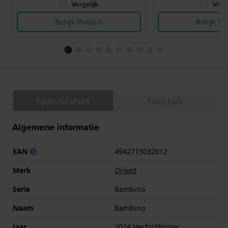
Vergelijk
Verge
Bekijk Product
Bekijk Pr
Specificaties
Functies
Algemene informatie
EAN
4942715032012
Merk
Orient
Serie
Bambino
Naam
Bambino
Jaar
2024 Herfst/Winter