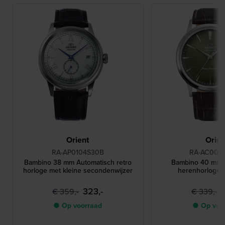
Orient
Orien
RA-AP0104S30B
RA-AC002
Bambino 38 mm Automatisch retro
Bambino 40 mm 
horloge met kleine secondenwijzer
herenhorloge 
323,-
€ 359,-
€ 339,-
● Op voorraad
● Op voo