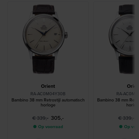
Orient
Orien
RA-AC0M04Y30B
RA-AC0M0
Bambino 38 mm Retrostijl automatisch
Bambino 38 mm Retros
horloge
horlo
305,-
€ 339,-
€ 339,-
● Op voorraad
● Op voo