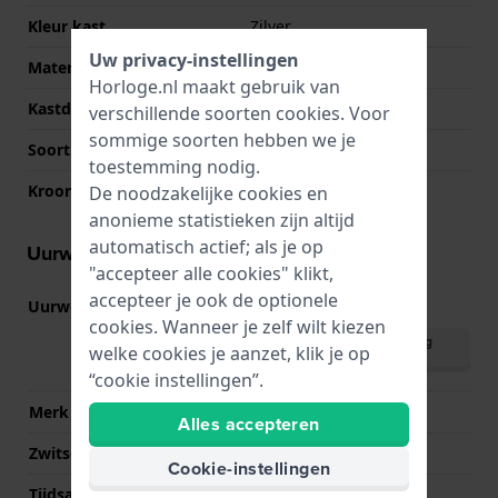
Kleur kast
Zilver
Uw privacy-instellingen
Materiaal kastdeksel
Roestvrij staal
Horloge.nl maakt gebruik van
Kastdeksel
Doorzichtig
verschillende soorten
cookies
. Voor
sommige soorten hebben we je
Soort glas
Mineraal
toestemming nodig.
Kroon
Trek kroon
De noodzakelijke cookies en
anonieme statistieken zijn altijd
automatisch actief; als je op
Uurwerk informatie
"accepteer alle cookies" klikt,
accepteer je ook de optionele
Uurwerk nr.
F6724
(
Bekijk specificaties
)
cookies. Wanneer je zelf wilt kiezen
Download handleiding
welke cookies je aanzet, klik je op
(English)
“cookie instellingen”.
Merk uurwerk
Orient
Alles accepteren
Zwitsers uurwerk
Nee
Cookie-instellingen
Tijdsaanduiding
Analoog