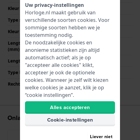
Uw privacy-instellingen
Kleur stiksel
Bruin
Horloge.nl maakt gebruik van
verschillende soorten
cookies
. Voor
Type sluiting
Gesp
sommige soorten hebben we je
Kleur sluiting
Roségoud
toestemming nodig.
De noodzakelijke cookies en
Lengte band op 12 uur
75 mm
(mm)
anonieme statistieken zijn altijd
automatisch actief; als je op
Lengte band op 6 uur (mm)
115 mm
"accepteer alle cookies" klikt,
accepteer je ook de optionele
Type bevestiging
Bandpennen
cookies. Wanneer je zelf wilt kiezen
Rechte bandaanzet
Ja
welke cookies je aanzet, klik je op
“cookie instellingen”.
Alles accepteren
Onlangs bekeken
Cookie-instellingen
Liever niet