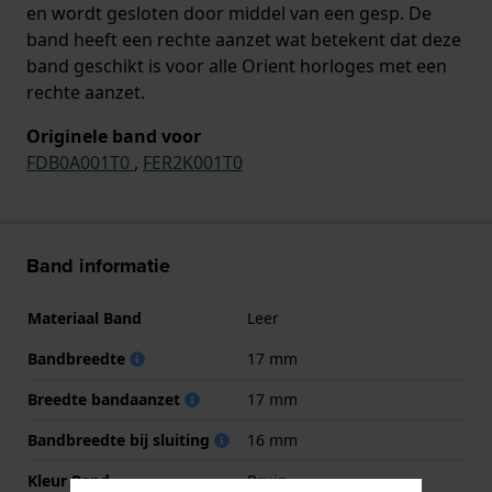
en wordt gesloten door middel van een gesp. De
band heeft een rechte aanzet wat betekent dat deze
band geschikt is voor alle Orient horloges met een
rechte aanzet.
Originele band voor
FDB0A001T0
,
FER2K001T0
Band informatie
Materiaal Band
Leer
Bandbreedte
17 mm
Breedte bandaanzet
17 mm
Bandbreedte bij sluiting
16 mm
Kleur Band
Bruin