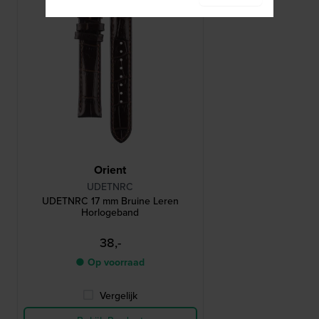
Orient
UDETNRC
UDETNRC 17 mm Bruine Leren
Horlogeband
38,-
● Op voorraad
Vergelijk