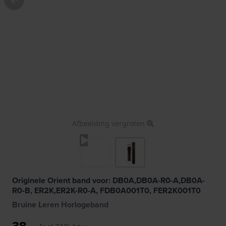
Afbeelding vergroten
Originele Orient band voor: DB0A,DB0A-R0-A,DB0A-
R0-B, ER2K,ER2K-R0-A, FDB0A001T0, FER2K001T0
Bruine Leren Horlogeband
38,-