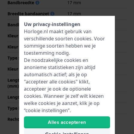
Bandbreedte
17 mm
Breedte bandaanzet
17 mm
Uw privacy-instellingen
Bandbreedte bij sluiting
14 mm
Horloge.nl maakt gebruik van
Kleur Band
Bruin
verschillende soorten
cookies
. Voor
sommige soorten hebben we je
Kleur stiksel
Bruin
toestemming nodig.
Type sluiting
Gesp
De noodzakelijke cookies en
anonieme statistieken zijn altijd
Kleur sluiting
Roségoud
automatisch actief; als je op
Lengte band op 12 uur
75 mm
"accepteer alle cookies" klikt,
(mm)
accepteer je ook de optionele
cookies. Wanneer je zelf wilt kiezen
Lengte band op 6 uur (mm)
115 mm
welke cookies je aanzet, klik je op
Type bevestiging
Bandpennen
“cookie instellingen”.
Rechte bandaanzet
Ja
Alles accepteren