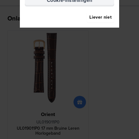
Cookie-instellingen
Onlangs bekeken
Liever niet
Orient
UL019011P0
UL019011P0 17 mm Bruine Leren
Horlogeband