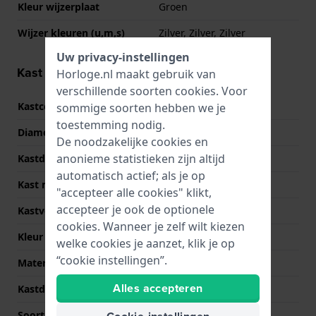
Kleur wijzerplaat
Groen
Wijzer kleuren (u,m,s)
Zilver, Zilver, Zilver
Uw privacy-instellingen
Kast informatie
Horloge.nl maakt gebruik van
verschillende soorten
cookies
. Voor
Kastcode
F7F4-UAA0
sommige soorten hebben we je
toestemming nodig.
Diameter
40 mm
De noodzakelijke cookies en
anonieme statistieken zijn altijd
Kastdikte
12.2 mm
automatisch actief; als je op
Kast materiaal
Roestvrij staal
"accepteer alle cookies" klikt,
accepteer je ook de optionele
Kastvorm
Rond
cookies. Wanneer je zelf wilt kiezen
Kleur kast
Zilver
welke cookies je aanzet, klik je op
“cookie instellingen”.
Materiaal kastdeksel
Roestvrij staal
Alles accepteren
Kastdeksel
Doorzichtig
Soort glas
Saffier