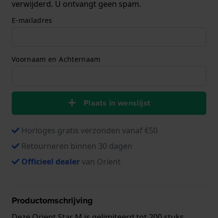
verwijderd. U ontvangt geen spam.
E-mailadres
Voornaam en Achternaam
Plaats in wenslijst
Horloges gratis verzonden vanaf €50
Retourneren binnen 30 dagen
Officieel dealer
van Orient
Productomschrijving
Deze Orient Star M is gelimiteerd tot 200 stuks,