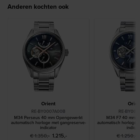
Anderen kochten ook
Orient
Orien
RE-BY0007A00B
RE-BY001
M34 Perseus 40 mm Opengewerkt
M34 F7 40 mm O
automatisch horloge met gangreserve-
automatisch horloge 
indicator
indicat
1.215,-
€ 1.350,-
€ 1.250,-