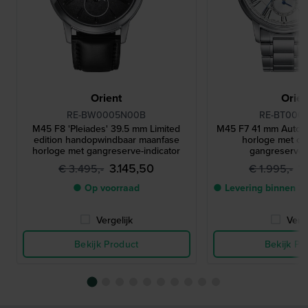
Orient
Orien
RE-BW0005N00B
RE-BT000
M45 F8 'Pleiades' 39.5 mm Limited
M45 F7 41 mm Autom
edition handopwindbaar maanfase
horloge met op
horloge met gangreserve-indicator
gangreserve-i
3.145,50
1
€ 3.495,-
€ 1.995,-
● Op voorraad
● Levering binnen 3
Vergelijk
Verge
Bekijk Product
Bekijk Pr