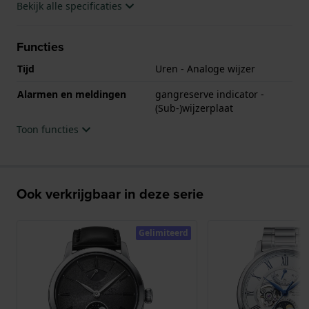
21.600 trillingen per uur. Wanneer u de Orient Star M
Bekijk alle specificaties
Collection Perseus draagt, heeft u een horloge dat
technische innovatie combineert met een
Functies
astronomisch geïnspireerd ontwerp. Bovendien
Tijd
Uren - Analoge wijzer
wordt elk horloge geleverd met een certificaat dat
getuigt van het unieke karakter ervan.
Alarmen en meldingen
gangreserve indicator -
(Sub-)wijzerplaat
Toon functies
Ook verkrijgbaar in deze serie
Gelimiteerd