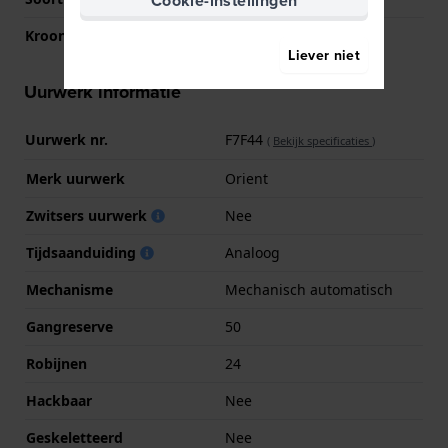
Cookie-instellingen
Kroon
Trek kroon
Liever niet
Uurwerk informatie
Uurwerk nr.
F7F44
(
Bekijk specificaties
)
Merk uurwerk
Orient
Zwitsers uurwerk
Nee
Tijdsaanduiding
Analoog
Mechanisme
Mechanisch automatisch
Gangreserve
50
Robijnen
24
Hackbaar
Nee
Geskeletteerd
Nee