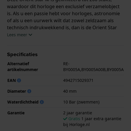
waardoor dit horloge een exclusief verzamelobject
is. Als u een passie hebt voor horloges, astronomie
of als u een uurwerk wilt dat zowel zeldzaam als
technisch indrukwekkend is, dan is de Orient Star
M34 Perseus een topper in het luxere
Lees meer
middensegment. Het horloge combineert Japanse
high-end mechanische techniek met artistiek,
Specificaties
conceptueel design, wat zeldzaam is in deze
prijsklasse. Het ontwerp van de Orient Star M is
Alternatief
RE-
geïnspireerd op de Perseus sterrenbeeld en de
artikelnummer
BY0005A,BY0005A00B,BY0005A
blauwe wijzerplaat is voorzien van een met de hand
EAN
4942715029371
gegraveerd patroon dat de lichtsporen van vallende
sterren voorstelt, zoals de Perseïden
Diameter
40 mm
meteorenregen. De diepblauwe kleur wordt
Waterdichtheid
10 Bar (zwemmen)
verkregen door Epson's meerlaagse optische
technologie, die een uniek kleureffect creëert. Het
Garantie
2 jaar garantie
horloge heeft een mechanisch F8N64-uurwerk met
Gratis
1 jaar extra garantie
bij Horloge.nl
een gangreserve van 60 uur en een frequentie van