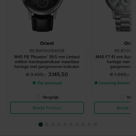
Orient
Orien
RE-BW0005N00B
RE-BT000
M45 F8 'Pleiades' 39.5 mm Limited
M45 F7 41 mm Autom
edition handopwindbaar maanfase
horloge met op
horloge met gangreserve-indicator
gangreserve-i
3.145,50
1
€ 3.495,-
€ 1.995,-
● Op voorraad
● Levering binnen 3
Vergelijk
Verge
Bekijk Product
Bekijk Pr