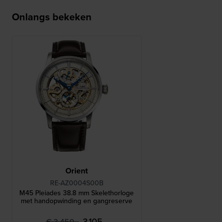
Onlangs bekeken
Orient
RE-AZ0004S00B
M45 Pleiades 38.8 mm Skelethorloge
met handopwinding en gangreserve
3.105,-
€ 3.450,-