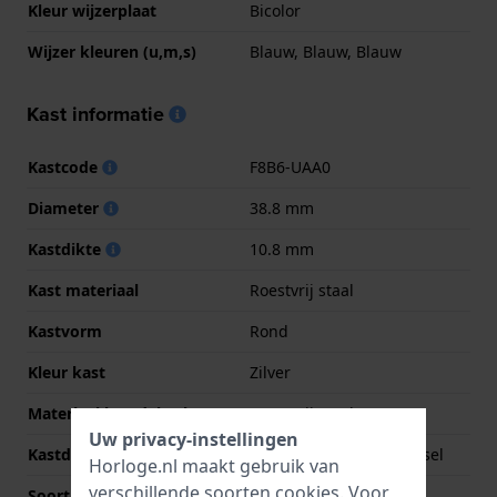
Kleur wijzerplaat
Bicolor
Wijzer kleuren (u,m,s)
Blauw, Blauw, Blauw
Kast informatie
Kastcode
F8B6-UAA0
Diameter
38.8 mm
Kastdikte
10.8 mm
Kast materiaal
Roestvrij staal
Kastvorm
Rond
Kleur kast
Zilver
Materiaal kastdeksel
Roestvrij staal
Uw privacy-instellingen
Kastdeksel
Geschroefde achterdeksel
Horloge.nl maakt gebruik van
verschillende soorten
cookies
. Voor
Soort glas
Saffier