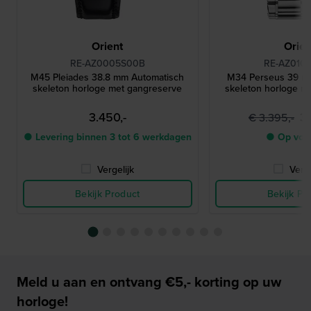
Orient
Orien
RE-AZ0005S00B
RE-AZ010
M45 Pleiades 38.8 mm Automatisch
M34 Perseus 39 m
skeleton horloge met gangreserve
skeleton horloge m
3.450,-
3
€ 3.395,-
● Levering binnen 3 tot 6 werkdagen
● Op voo
Vergelijk
Verge
Bekijk Product
Bekijk Pr
Meld u aan en ontvang €5,- korting op uw
horloge!