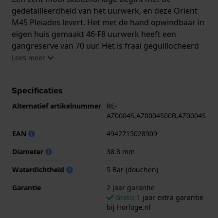
gedetailleerdheid van het uurwerk, en deze Orient
M45 Pleiades levert. Het met de hand opwindbaar in
eigen huis gemaakt 46-F8 uurwerk heeft een
gangreserve van 70 uur. Het is fraai geguillocheerd
en het ontsnappingswiel is opvallend blauw
Lees meer
gekleurd met behulp van Epsons MEMS-technologie.
De unieke spiraalvorm doet denken aan de Melkweg
Specificaties
en het uurwerkgedeelte op de negen uur-positie in
de vorm van een komeet met twee staarten
Alternatief artikelnummer
RE-
symboliseert het op het universum geïnspireerde
AZ0004S,AZ0004S00B,AZ0004S
ontwerpthema van de M45.
EAN
4942715028909
Dit Orient horloge heeft een kast gemaakt van
Diameter
38.8 mm
Roestvrijstaal met een diameter van 38.8 mm en is
voorzien van een leren band. In de kast bevindt zich
Waterdichtheid
5 Bar (douchen)
een Orient kwaliteitsuurwerk en is afgewerkt met
Garantie
2 jaar garantie
Saffierglas.
Gratis
1 jaar extra garantie
bij Horloge.nl
Het horloge is 5ATM. Dit betekent dat het horloge