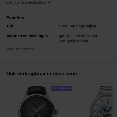
Bekijk alle specificaties
geschikt is om mee te douchen. Verder wordt het
horloge geleverd met 2 jaar garantie.
Functies
.
Tijd
Uren - Analoge wijzer
Alarmen en meldingen
gangreserve indicator -
(Sub-)wijzerplaat
Toon functies
Ook verkrijgbaar in deze serie
Gelimiteerd