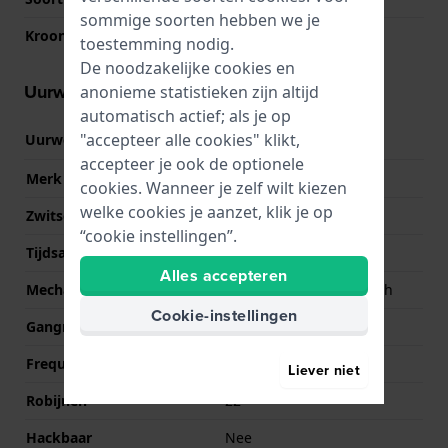
sommige soorten hebben we je
Kroon
Trek kroon
toestemming nodig.
De noodzakelijke cookies en
Uurwerk informatie
anonieme statistieken zijn altijd
automatisch actief; als je op
"accepteer alle cookies" klikt,
Uurwerk nr.
F8B62
(
Bekijk specificaties
)
accepteer je ook de optionele
Merk uurwerk
Orient
cookies. Wanneer je zelf wilt kiezen
welke cookies je aanzet, klik je op
Zwitsers uurwerk
Nee
“cookie instellingen”.
Tijdsaanduiding
Analoog
Alles accepteren
Mechanisme
Mechanisch automatisch
Cookie-instellingen
Gangreserve
70
Frequentie
21600
Liever niet
Robijnen
22
Hackbaar
Nee