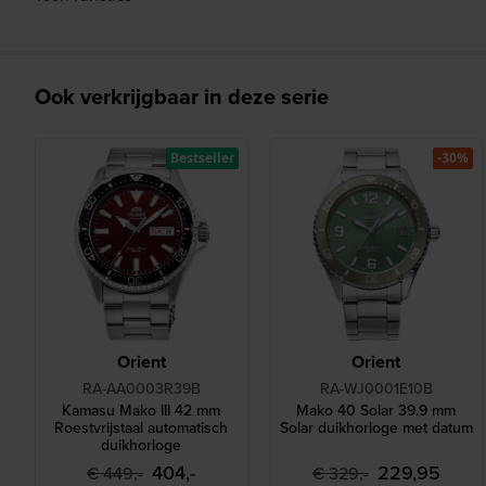
Ook verkrijgbaar in deze serie
Bestseller
-30%
Orient
Orient
RA-AA0003R39B
RA-WJ0001E10B
Kamasu Mako III 42 mm
Mako 40 Solar 39.9 mm
Roestvrijstaal automatisch
Solar duikhorloge met datum
duikhorloge
404,-
229,95
€ 449,-
€ 329,-