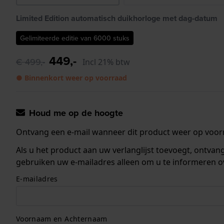
Limited Edition automatisch duikhorloge met dag-datum
Gelimiteerde editie van 6000 stuks
449,-
€ 499,-
Incl 21% btw
● Binnenkort weer op voorraad
Houd me op de hoogte
Ontvang een e-mail wanneer dit product weer op voorr
Als u het product aan uw verlanglijst toevoegt, ontva
gebruiken uw e-mailadres alleen om u te informeren o
E-mailadres
Voornaam en Achternaam