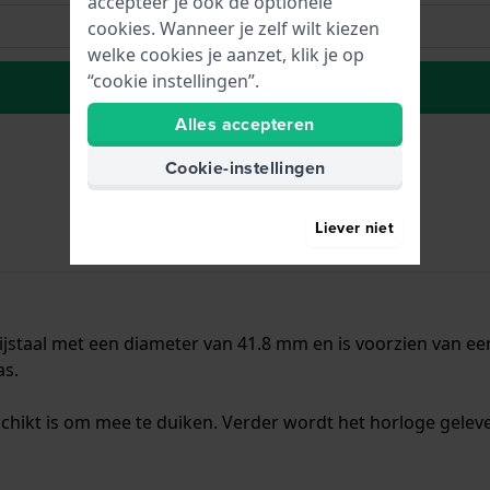
accepteer je ook de optionele
cookies. Wanneer je zelf wilt kiezen
welke cookies je aanzet, klik je op
“cookie instellingen”.
Plaats in wenslijst
Alles accepteren
Cookie-instellingen
Liever niet
jstaal met een diameter van 41.8 mm en is voorzien van een 
as.
chikt is om mee te duiken. Verder wordt het horloge geleve