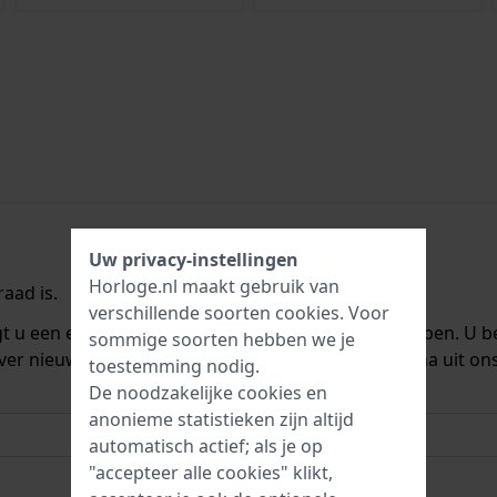
Uw privacy-instellingen
Horloge.nl maakt gebruik van
aad is.
verschillende soorten
cookies
. Voor
ngt u een e-mail zodra we het weer op voorraad hebben. U b
sommige soorten hebben we je
ver nieuwe voorraad. Het wordt onmiddellijk daarna uit on
toestemming nodig.
De noodzakelijke cookies en
anonieme statistieken zijn altijd
automatisch actief; als je op
"accepteer alle cookies" klikt,