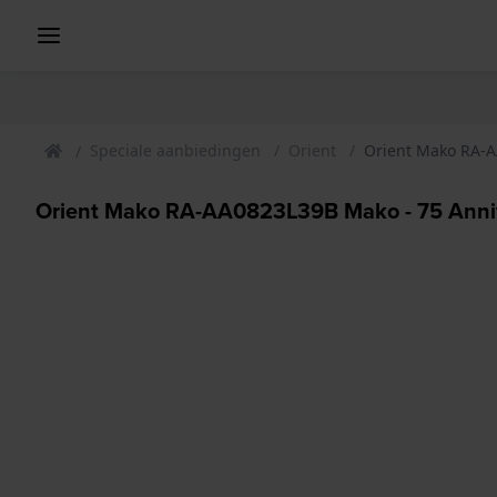
Speciale aanbiedingen
Orient
Orient Mako RA-A
Orient Mako RA-AA0823L39B Mako - 75 Anniv