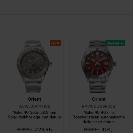
-30%
Bestseller
Orient
Orient
RA-WJ0004Y10B
RA-AC0Q09R30B
Mako 40 Solar 39.9 mm
Mako 40 40 mm
Solar duikhorloge met datum
Roestvrijstalen automatische
duiker met datum
229,95
404,-
€ 329,-
€ 449,-