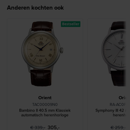
Anderen kochten ook
Bestseller
Orient
Orien
TAC00009N0
RA-AC0F0
Bambino II 40.5 mm Klassiek
Symphony III 42 m
automatisch herenhorloge
herenhor
305,-
€ 339,-
€ 259,-