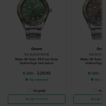
Orient
Orien
RA-WJ0001E10B
RA-WJ000
Mako 40 Solar 39.9 mm Solar
Mako 40 Solar 3
duikhorloge met datum
duikhorloge 
229,95
2
€ 329,-
€ 329,-
● Op voorraad
● Op voo
Vergelijk
Verge
Bekijk Product
Bekijk Pr