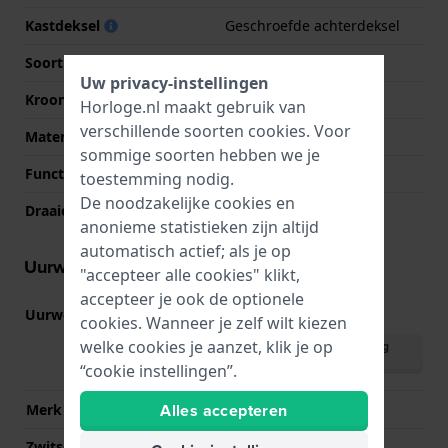
Kastdeksel
Geschroefde achterdeksel
Soort glas
Saffier
Uw privacy-instellingen
Kroon
Geschroefde kroon
Horloge.nl maakt gebruik van
verschillende soorten
cookies
. Voor
Materiaal bezel
Roestvrij staal
sommige soorten hebben we je
Functie bezel
Duiken
toestemming nodig.
De noodzakelijke cookies en
Draaiende bezel
Eén richting draaibaar
anonieme statistieken zijn altijd
automatisch actief; als je op
Uurwerk informatie
"accepteer alle cookies" klikt,
accepteer je ook de optionele
Uurwerk nr.
F6722
(
Bekijk specificaties
)
cookies. Wanneer je zelf wilt kiezen
welke cookies je aanzet, klik je op
Download handleiding
(English)
“cookie instellingen”.
Alles accepteren
Merk uurwerk
Orient
Zwitsers uurwerk
Nee