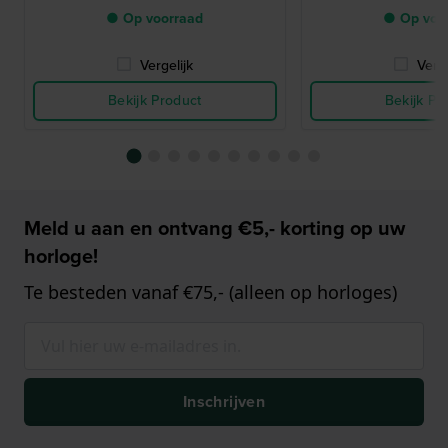
● Op voorraad
● Op voo
Vergelijk
Verge
Bekijk Product
Bekijk Pr
Meld u aan en ontvang €5,- korting op uw
horloge!
Te besteden vanaf €75,- (alleen op horloges)
Inschrijven