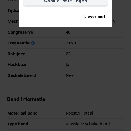
Cookie-instellingen
Tijdsaanduiding
Analoog
Liever niet
Mechanisme
Mechanisch automatisch
Gangreserve
40
Frequentie
21600
Robijnen
22
Hackbaar
Ja
Geskeletteerd
Nee
Band informatie
Materiaal Band
Roestvrij staal
Type band
Massieve schakelband