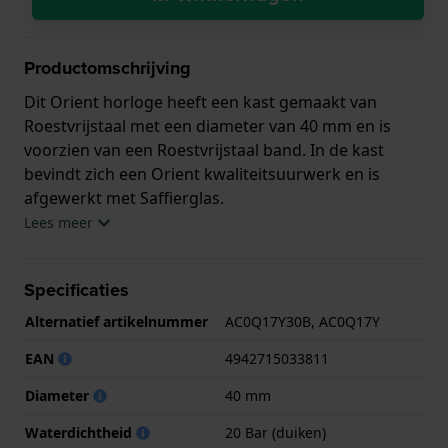
Productomschrijving
Dit Orient horloge heeft een kast gemaakt van
Roestvrijstaal met een diameter van 40 mm en is
voorzien van een Roestvrijstaal band. In de kast
bevindt zich een Orient kwaliteitsuurwerk en is
afgewerkt met Saffierglas.
Lees meer
Het horloge is 20ATM. Dit betekent dat het horloge
geschikt is om mee te duiken. Verder wordt het
Specificaties
horloge geleverd met 2 jaar garantie.
Alternatief artikelnummer
AC0Q17Y30B, AC0Q17Y
.
EAN
4942715033811
Diameter
40 mm
Waterdichtheid
20 Bar (duiken)