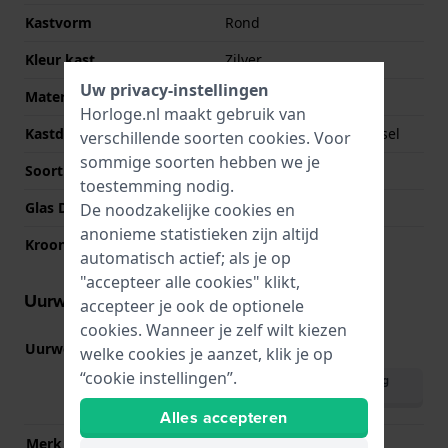
Kastvorm
Rond
Kleur kast
Zilver
Uw privacy-instellingen
Materiaal kastdeksel
Roestvrij staal
Horloge.nl maakt gebruik van
Kastdeksel
Geschroefde achterdeksel
verschillende soorten
cookies
. Voor
sommige soorten hebben we je
Soort glas
Saffier
toestemming nodig.
Glas Diameter
34.50
De noodzakelijke cookies en
anonieme statistieken zijn altijd
Kroon
Trek kroon
automatisch actief; als je op
"accepteer alle cookies" klikt,
Uurwerk informatie
accepteer je ook de optionele
cookies. Wanneer je zelf wilt kiezen
Uurwerk nr.
F6F44
(
Bekijk specificaties
)
welke cookies je aanzet, klik je op
“cookie instellingen”.
Download handleiding
(English)
Alles accepteren
Merk uurwerk
Seiko Instruments Inc.