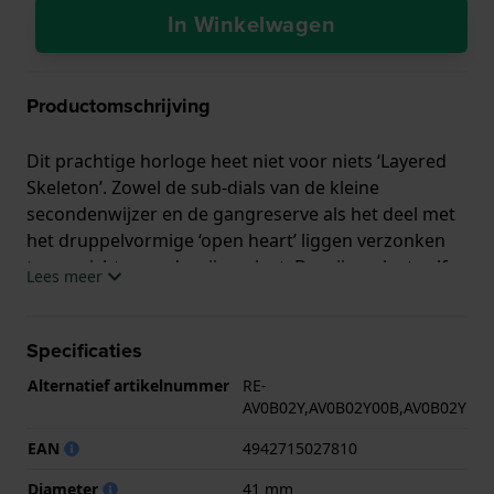
In Winkelwagen
Productomschrijving
Dit prachtige horloge heet niet voor niets ‘Layered
Skeleton’. Zowel de sub-dials van de kleine
secondenwijzer en de gangreserve als het deel met
het druppelvormige ‘open heart’ liggen verzonken
ten opzichte van de wijzerplaat. De wijzerplaat zelf
Lees meer
heeft een subtiele glans en een visgraat-patroon dat
doet denken aan luxueus tweed kostuum met
Paisley voering. De contrasterende texturen,
Specificaties
gelaagde wijzerplaat en opgelegde indexen geven
Alternatief artikelnummer
RE-
het horloge diepte, wat nog verder wordt versterkt
AV0B02Y,AV0B02Y00B,AV0B02Y
door het inkijkje in het fraaie F6F44 uurwerk. Dit in
EAN
4942715027810
eigen huis ontwikkelde automatische uurwerk kan
ook met de hand worden opgewonden en heeft een
Diameter
41 mm