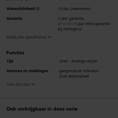
gangreserve van 50 uur.
De afwerking is - zoals we gewend zijn van Orient
Waterdichtheid
10 Bar (zwemmen)
Star - uitstekend, met een gecombineerd gebrushte-
Garantie
2 jaar garantie
gepolijste schakelband en ontspiegeld saffierglas.
Gratis
1 jaar extra garantie
bij Horloge.nl
Bekijk alle specificaties
Functies
Tijd
Uren - Analoge wijzer
Alarmen en meldingen
gangreserve indicator -
(Sub-)wijzerplaat
Toon functies
Ook verkrijgbaar in deze serie