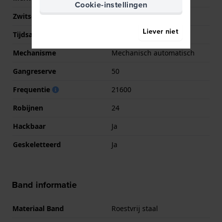
Cookie-instellingen
Zwitsers uurwerk
Nee
Liever niet
Tijdsaanduiding
Analoog
Mechanisme
Mechanisch automatisch
Gangreserve
50
Frequentie
21600
Robijnen
24
Hackbaar
Ja
Geskeletteerd
Ja
Band informatie
Materiaal Band
Roestvrij staal