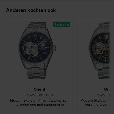
Anderen kochten ook
Bestseller
Orient
Orien
RE-AV0003L00B
RE-AV000
Modern Skeleton 41 mm Automatisch
Modern Skeleton 41
herenhorloge met gangreserve
herenhorloge met