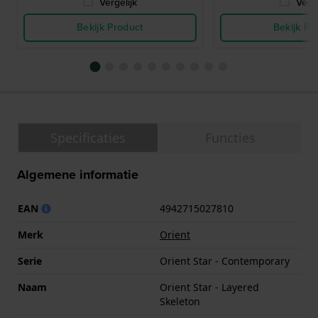
Vergelijk
Verge
Bekijk Product
Bekijk Pr
Specificaties
Functies
Algemene informatie
EAN
4942715027810
Merk
Orient
Serie
Orient Star - Contemporary
Naam
Orient Star - Layered
Skeleton