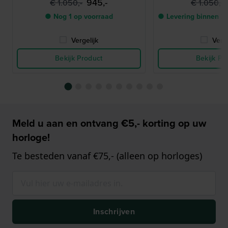
945,-
€ 1.050,-
€ 1.050,-
● Nog 1 op voorraad
● Levering binnen 3
Vergelijk
Verge
Bekijk Product
Bekijk Pr
Meld u aan en ontvang €5,- korting op uw
horloge!
Te besteden vanaf €75,- (alleen op horloges)
Inschrijven