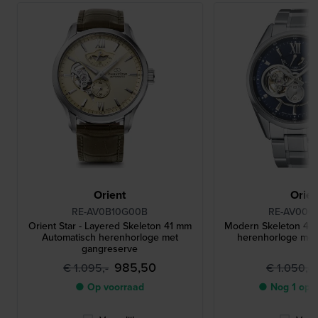
Orient
Orien
RE-AV0B10G00B
RE-AV000
Orient Star - Layered Skeleton 41 mm
Modern Skeleton 41
Automatisch herenhorloge met
herenhorloge met
gangreserve
985,50
€ 1.095,-
€ 1.050,-
● Op voorraad
● Nog 1 op 