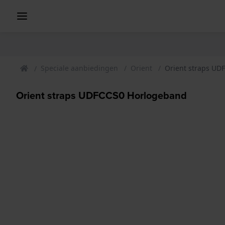
Speciale aanbiedingen
Orient
Orient straps UD
Orient straps UDFCCS0 Horlogeband