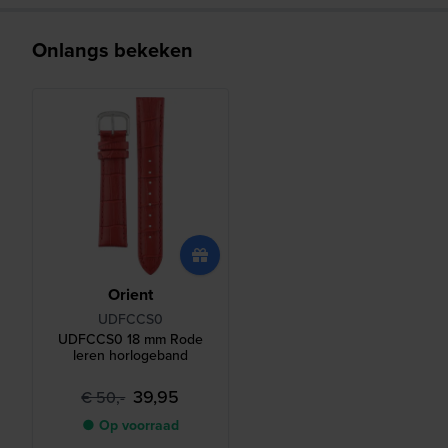
Onlangs bekeken
Orient
UDFCCS0
UDFCCS0 18 mm Rode
leren horlogeband
39,95
€ 50,-
● Op voorraad