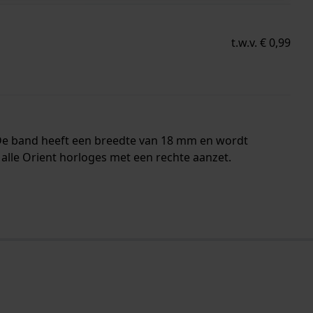
t.w.v. € 0,99
 De band heeft een breedte van 18 mm en wordt
alle Orient horloges met een rechte aanzet.