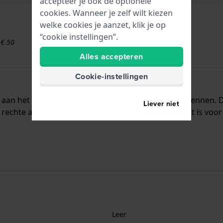
accepteer je ook de optionele
cookies. Wanneer je zelf wilt kiezen
welke cookies je aanzet, klik je op
“cookie instellingen”.
 € 50
Alles accepteren
Cookie-instellingen
dt aan het horloge bevestigd door middel van bandpennen.
Liever niet
rechte aanzet wat betekent dat deze band geschikt is voor 
Leer