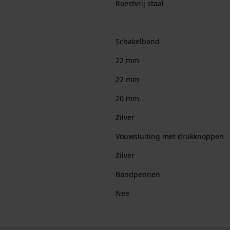
Roestvrij staal
Schakelband
22 mm
22 mm
20 mm
Zilver
Vouwsluiting met drukknoppen
Zilver
Bandpennen
Nee