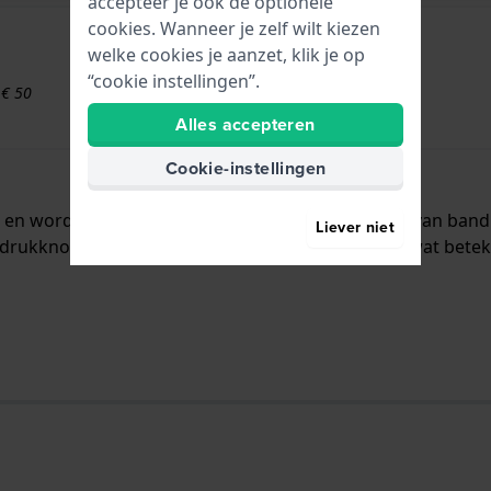
accepteer je ook de optionele
cookies. Wanneer je zelf wilt kiezen
welke cookies je aanzet, klik je op
“cookie instellingen”.
 € 50
Alles accepteren
Cookie-instellingen
aal en wordt aan het horloge bevestigd door middel van ba
Liever niet
drukknoppen. De band heeft geen rechte aanzet wat beteken