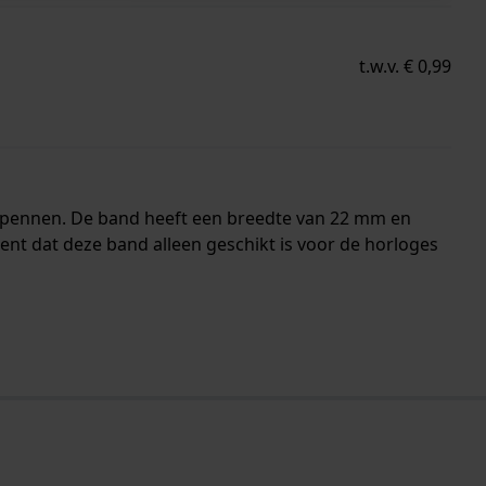
t.w.v. € 0,99
ndpennen. De band heeft een breedte van 22 mm en
t dat deze band alleen geschikt is voor de horloges