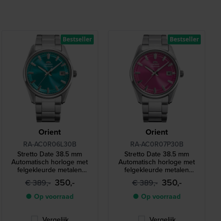
Bestseller
Bestseller
Orient
Orient
RA-AC0R06L30B
RA-AC0R07P30B
Stretto Date 38.5 mm
Stretto Date 38.5 mm
Automatisch horloge met
Automatisch horloge met
felgekleurde metalen
felgekleurde metalen
wijzerplaat
wijzerplaat
350,-
350,-
€ 389,-
€ 389,-
● Op voorraad
● Op voorraad
Vergelijk
Vergelijk