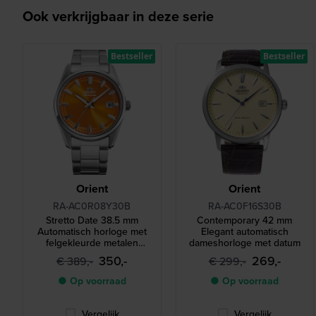
Ook verkrijgbaar in deze serie
Bestseller
Bestseller
Orient
Orient
RA-AC0R08Y30B
RA-AC0F16S30B
Stretto Date 38.5 mm
Contemporary 42 mm
Automatisch horloge met
Elegant automatisch
felgekleurde metalen
dameshorloge met datum
wijzerplaat
350,-
269,-
€ 389,-
€ 299,-
● Op voorraad
● Op voorraad
Vergelijk
Vergelijk