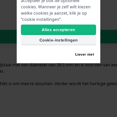
accepteer je ook de optionele
cookies. Wanneer je zelf wilt kiezen
welke cookies je aanzet, klik je op
“cookie instellingen”.
Alles accepteren
In Winkelwagen
Cookie-instellingen
Liever niet
jstaal met een diameter van 38.5 mm en is voorzien van een 
as.
chikt is om mee te douchen. Verder wordt het horloge gelev