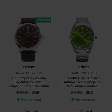
Bestseller
Orient
Orient
RA-AC0F17Y30B
RA-AC0R05E30B
Contemporary 42 mm
Stretto Date 38.5 mm
Elegant automatisch
Automatisch horloge met
dameshorloge met datum
felgekleurde metalen
wijzerplaat
269,-
350,-
€ 299,-
€ 389,-
● Op voorraad
● Op voorraad
Vergelijk
Vergelijk