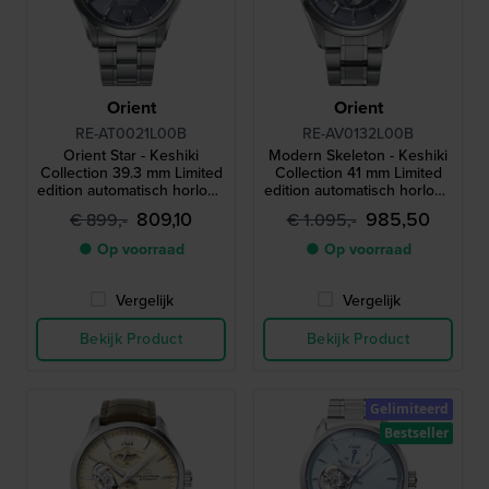
Orient
Orient
RE-AT0021L00B
RE-AV0132L00B
Orient Star - Keshiki
Modern Skeleton - Keshiki
Collection 39.3 mm Limited
Collection 41 mm Limited
edition automatisch horloge
edition automatisch horloge
met open hart en
met open hart en
809,10
985,50
€ 899,-
€ 1.095,-
gangreserve-indicator
gangreserve-indicator
● Op voorraad
● Op voorraad
Vergelijk
Vergelijk
Bekijk Product
Bekijk Product
Gelimiteerd
Bestseller