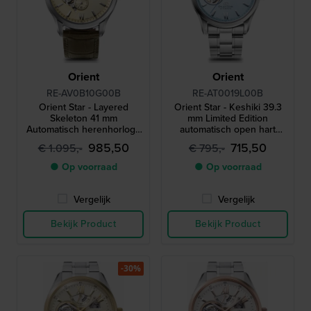
Orient
Orient
RE-AV0B10G00B
RE-AT0019L00B
Orient Star - Layered
Orient Star - Keshiki 39.3
Skeleton 41 mm
mm Limited Edition
Automatisch herenhorloge
automatisch open hart
met gangreserve
horloge
985,50
715,50
€ 1.095,-
€ 795,-
● Op voorraad
● Op voorraad
Vergelijk
Vergelijk
Bekijk Product
Bekijk Product
-30%