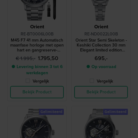
Orient
Orient
RE-BT0006L00B
RE-ND0022L00B
M45 F7 41 mm Automatisch
Orient Star Semi Skeleton -
maanfase horloge met open
Keshiki Collection 30 mm
hart en gangreserve-
Elegant limited edition
indicator
automatisch dameshorloge
1.795,50
695,-
€ 1.995,-
met open hart
● Levering binnen 3 tot 6
● Op voorraad
werkdagen
Vergelijk
Vergelijk
Bekijk Product
Bekijk Product
Gelimiteerd
Gelimiteerd