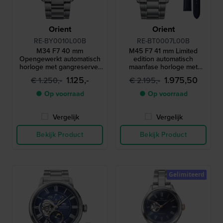
Orient
Orient
RE-BY0010L00B
RE-BT0007L00B
M34 F7 40 mm
M45 F7 41 mm Limited
Opengewerkt automatisch
edition automatisch
horloge met gangreserve-
maanfase horloge met
indicator
gangreserve en extra leren
1.125,-
1.975,50
€ 1.250,-
€ 2.195,-
band
● Op voorraad
● Op voorraad
Vergelijk
Vergelijk
Bekijk Product
Bekijk Product
Gelimiteerd