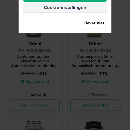
Cookie-instellingen
Liever niet
Orient
Orient
RA-AR0008E30B
RA-AR0007S30B
Contemporary Semi-
Contemporary Semi-
skeleton 41 mm
skeleton 41 mm
Automatisch herenhorloge
Automatisch herenhorloge
met open hart wijzerplaat
met open hart wijzerplaat
391,-
449,-
€ 435,-
€ 499,-
● Op voorraad
● Op voorraad
Vergelijk
Vergelijk
Bekijk Product
Bekijk Product