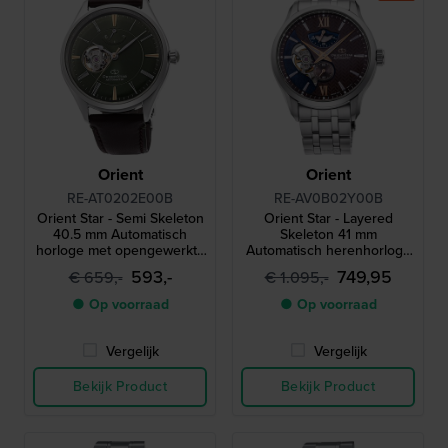
Orient
Orient
RE-AT0202E00B
RE-AV0B02Y00B
Orient Star - Semi Skeleton
Orient Star - Layered
40.5 mm Automatisch
Skeleton 41 mm
horloge met opengewerkte
Automatisch herenhorloge
wijzerplaat
met gangreserve
593,-
749,95
€ 659,-
€ 1.095,-
● Op voorraad
● Op voorraad
Vergelijk
Vergelijk
Bekijk Product
Bekijk Product