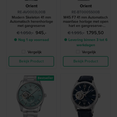
Orient
Orient
RE-AV0003L00B
RE-BT0005S00B
Modern Skeleton 41 mm
M45 F7 41 mm Automatisch
Automatisch herenhorloge
maanfase horloge met open
met gangreserve
hart en gangreserve-
indicator
945,-
1.795,50
€ 1.050,-
€ 1.995,-
● Nog 1 op voorraad
● Levering binnen 3 tot 6
werkdagen
Vergelijk
Vergelijk
Bekijk Product
Bekijk Product
Bestseller