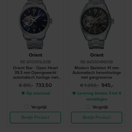
Orient
Orient
RE-AT0001L00B
RE-AV0004N00B
Orient Star - Open Heart
Modern Skeleton 41 mm
39.3 mm Opengewerkt
Automatisch herenhorloge
automatisch horloge met
met gangreserve
gangreserve-indicator
733,50
945,-
€ 815,-
€ 1.050,-
● Op voorraad
● Levering binnen 3 tot 6
werkdagen
Vergelijk
Vergelijk
Bekijk Product
Bekijk Product