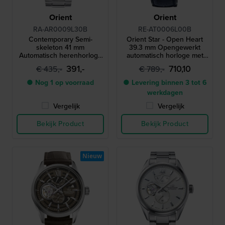
Orient
Orient
RA-AR0009L30B
RE-AT0006L00B
Contemporary Semi-
Orient Star - Open Heart
skeleton 41 mm
39.3 mm Opengewerkt
Automatisch herenhorloge
automatisch horloge met
met open hart wijzerplaat
gangreserve-indicator
391,-
710,10
€ 435,-
€ 789,-
● Nog 1 op voorraad
● Levering binnen 3 tot 6
werkdagen
Vergelijk
Vergelijk
Bekijk Product
Bekijk Product
Nieuw