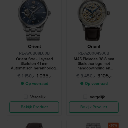
Orient
Orient
RE-AV0B08L00B
RE-AZ0004S00B
Orient Star - Layered
M45 Pleiades 38.8 mm
Skeleton 41 mm
Skelethorloge met
Automatisch herenhorloge
handopwinding en
met gangreserve
gangreserve
1.035,-
3.105,-
€ 1.150,-
€ 3.450,-
● Op voorraad
● Op voorraad
Vergelijk
Vergelijk
Bekijk Product
Bekijk Product
-30%