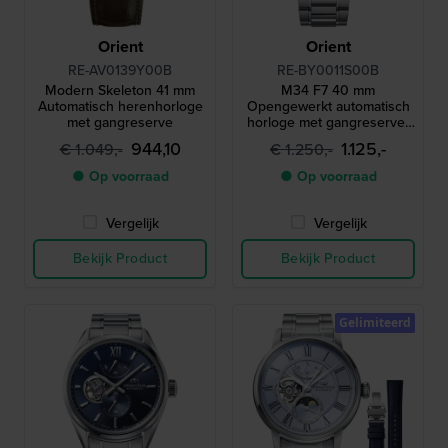
Orient
Orient
RE-AV0139Y00B
RE-BY0011S00B
Modern Skeleton 41 mm
M34 F7 40 mm
Automatisch herenhorloge
Opengewerkt automatisch
met gangreserve
horloge met gangreserve-
indicator
944,10
1.125,-
€ 1.049,-
€ 1.250,-
● Op voorraad
● Op voorraad
Vergelijk
Vergelijk
Bekijk Product
Bekijk Product
Gelimiteerd