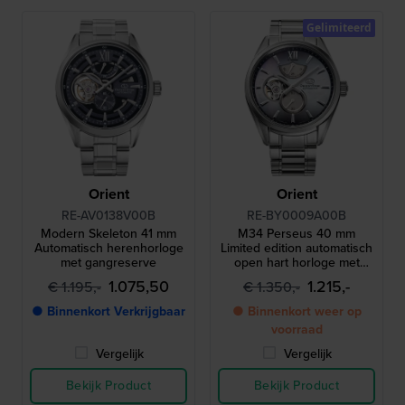
Gelimiteerd
Orient
Orient
RE-AV0138V00B
RE-BY0009A00B
Modern Skeleton 41 mm
M34 Perseus 40 mm
Automatisch herenhorloge
Limited edition automatisch
met gangreserve
open hart horloge met
gangreserve-indicator
1.075,50
1.215,-
€ 1.195,-
€ 1.350,-
● Binnenkort Verkrijgbaar
● Binnenkort weer op
voorraad
Vergelijk
Vergelijk
Bekijk Product
Bekijk Product