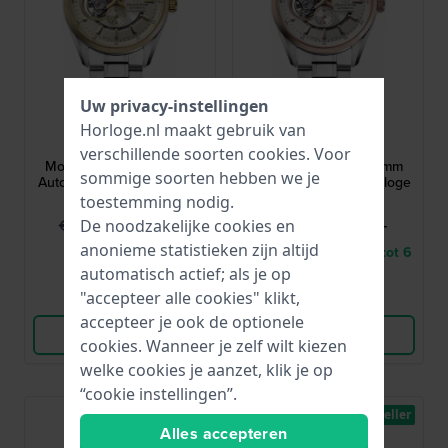
Uw privacy-instellingen
Orient
Orient
Horloge.nl maakt gebruik van
RE-AV0124G00B
RE-AV0123G00B
verschillende soorten
cookies
. Voor
Modern Skeleton 41 mm
Modern Skeleton 41 mm
sommige soorten hebben we je
Automatisch herenhorloge
Automatisch herenhorloge
met gangreserve
met gangreserve
toestemming nodig.
799,95
1.035,-
€ 1.150,-
€ 1.150,-
De noodzakelijke cookies en
anonieme statistieken zijn altijd
● Op voorraad
● Levering binnen 3 tot 6
werkdagen
automatisch actief; als je op
"accepteer alle cookies" klikt,
Vergelijk
Vergelijk
accepteer je ook de optionele
Bekijk Product
Bekijk Product
cookies. Wanneer je zelf wilt kiezen
welke cookies je aanzet, klik je op
“cookie instellingen”.
Bestseller
Alles accepteren