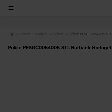
Horlogebandjes
Police
Police PESGC0054005-ST
Police PESGC0054005-STL Burbank Horloge