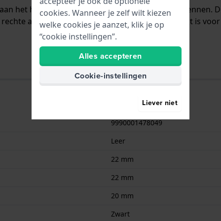
accepteer je ook de optionele
t aan het horloge bevestigd door middel van bandpennen. 
cookies. Wanneer je zelf wilt kiezen
rechte aanzet wat betekent dat deze band geschikt is voor 
welke cookies je aanzet, klik je op
“cookie instellingen”.
Alles accepteren
Cookie-instellingen
Liever niet
9990001478049
Leer
22 mm
22 mm
20 mm
Zwart