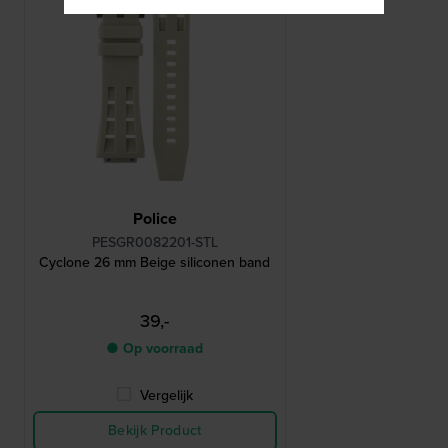
Police
PESGR0082201-STL
Cyclone 26 mm Beige siliconen band
39,-
● Op voorraad
Vergelijk
Bekijk Product