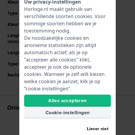
Uw privacy-instellingen
Kleur Band
Beige
Horloge.nl maakt gebruik van
Type sluiting
Gesp
verschillende soorten
cookies
. Voor
sommige soorten hebben we je
Kleur sluiting
Grijs
toestemming nodig.
Lengte band op 12 uur
80 mm
De noodzakelijke cookies en
(mm)
anonieme statistieken zijn altijd
automatisch actief; als je op
Lengte band op 6 uur (mm)
120 mm
"accepteer alle cookies" klikt,
Type bevestiging
Schroeven
accepteer je ook de optionele
cookies. Wanneer je zelf wilt kiezen
Rechte bandaanzet
Nee
welke cookies je aanzet, klik je op
“cookie instellingen”.
Alles accepteren
Onlangs bekeken
Cookie-instellingen
Liever niet