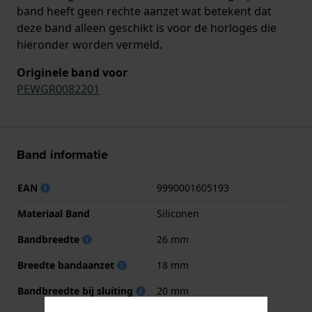
band heeft geen rechte aanzet wat betekent dat
deze band alleen geschikt is voor de horloges die
hieronder worden vermeld.
Originele band voor
PEWGR0082201
Band informatie
EAN
9990001605193
Materiaal Band
Siliconen
Bandbreedte
26 mm
Breedte bandaanzet
18 mm
Bandbreedte bij sluiting
20 mm