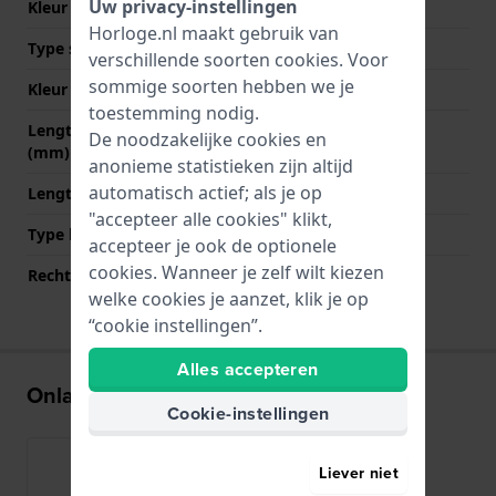
Uw privacy-instellingen
Kleur Band
Zwart
Horloge.nl maakt gebruik van
Type sluiting
Gesp
verschillende soorten
cookies
. Voor
sommige soorten hebben we je
Kleur sluiting
Goud
toestemming nodig.
Lengte band op 12 uur
75 mm
De noodzakelijke cookies en
(mm)
anonieme statistieken zijn altijd
automatisch actief; als je op
Lengte band op 6 uur (mm)
115 mm
"accepteer alle cookies" klikt,
Type bevestiging
Stalen pennen
accepteer je ook de optionele
cookies. Wanneer je zelf wilt kiezen
Rechte bandaanzet
Nee
welke cookies je aanzet, klik je op
“cookie instellingen”.
Alles accepteren
Onlangs bekeken
Cookie-instellingen
Liever niet