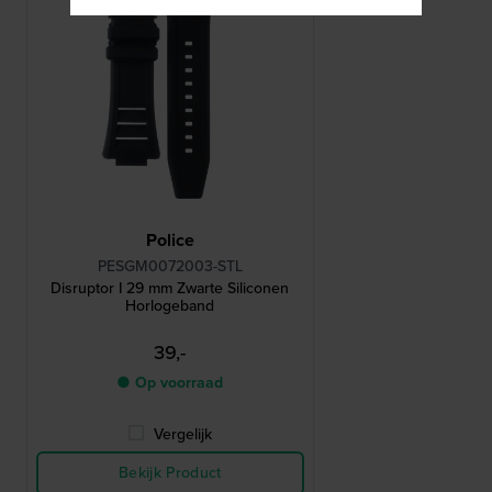
Police
PESGM0072003-STL
Disruptor I 29 mm Zwarte Siliconen
Horlogeband
39,-
● Op voorraad
Vergelijk
Bekijk Product