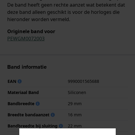
De band heeft geen rechte aanzet wat betekent dat
deze band alleen geschikt is voor de horloges die
hieronder worden vermeld.
Originele band voor
PEWGM0072003
Band informatie
EAN
9990001565688
Materiaal Band
Siliconen
Bandbreedte
29 mm
Breedte bandaanzet
16 mm
Bandbreedte bij sluiting
22 mm