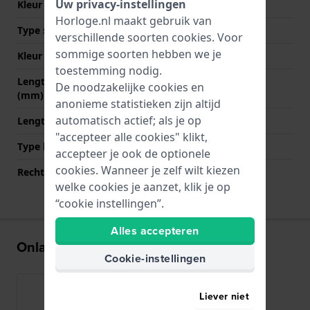
Uw privacy-instellingen
Kleur Band
Zwart
Horloge.nl maakt gebruik van
Type sluiting
Gesp
verschillende soorten
cookies
. Voor
sommige soorten hebben we je
Kleur sluiting
Groen
toestemming nodig.
Lengte band op 12 uur
80 mm
De noodzakelijke cookies en
(mm)
anonieme statistieken zijn altijd
automatisch actief; als je op
Lengte band op 6 uur (mm)
120 mm
"accepteer alle cookies" klikt,
Type bevestiging
Bandpennen
accepteer je ook de optionele
cookies. Wanneer je zelf wilt kiezen
Rechte bandaanzet
Ja
welke cookies je aanzet, klik je op
“cookie instellingen”.
Alles accepteren
Onlangs bekeken
Cookie-instellingen
Liever niet