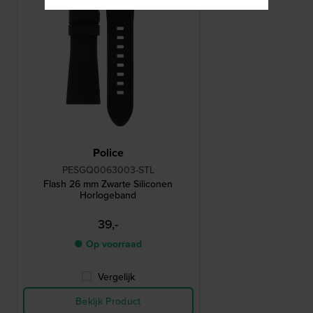
Police
PESGQ0063003-STL
Flash 26 mm Zwarte Siliconen
Horlogeband
39,-
● Op voorraad
Vergelijk
Bekijk Product