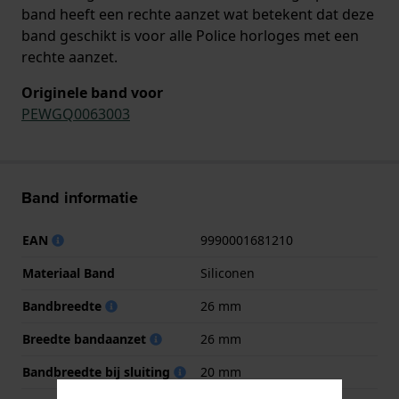
band heeft een rechte aanzet wat betekent dat deze
band geschikt is voor alle Police horloges met een
rechte aanzet.
Originele band voor
PEWGQ0063003
Band informatie
EAN
9990001681210
Materiaal Band
Siliconen
Bandbreedte
26 mm
Breedte bandaanzet
26 mm
Bandbreedte bij sluiting
20 mm