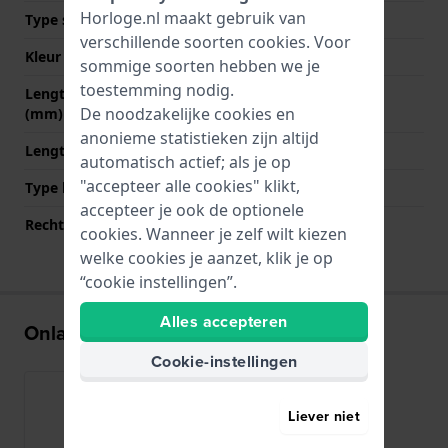
Horloge.nl maakt gebruik van
Type sluiting
Geen
verschillende soorten
cookies
. Voor
Kleur sluiting
NVT
sommige soorten hebben we je
toestemming nodig.
Lengte band op 12 uur
75 mm
De noodzakelijke cookies en
(mm)
anonieme statistieken zijn altijd
Lengte band op 6 uur (mm)
125 mm
automatisch actief; als je op
"accepteer alle cookies" klikt,
Type bevestiging
Bandpennen
accepteer je ook de optionele
Rechte bandaanzet
Nee
cookies. Wanneer je zelf wilt kiezen
welke cookies je aanzet, klik je op
“cookie instellingen”.
Alles accepteren
Onlangs bekeken
Cookie-instellingen
Liever niet