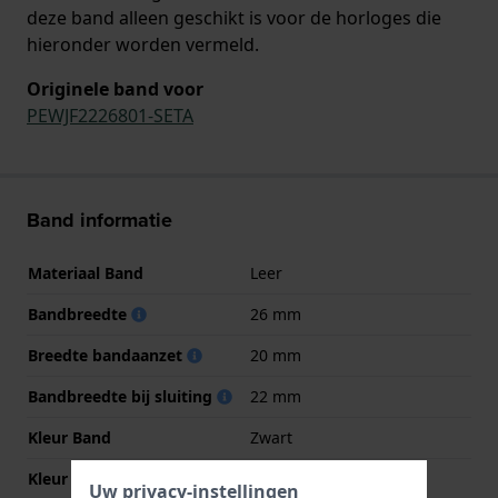
deze band alleen geschikt is voor de horloges die
hieronder worden vermeld.
Originele band voor
PEWJF2226801-SETA
Band informatie
Materiaal Band
Leer
Bandbreedte
26 mm
Breedte bandaanzet
20 mm
Bandbreedte bij sluiting
22 mm
Kleur Band
Zwart
Kleur stiksel
Zwart
Uw privacy-instellingen