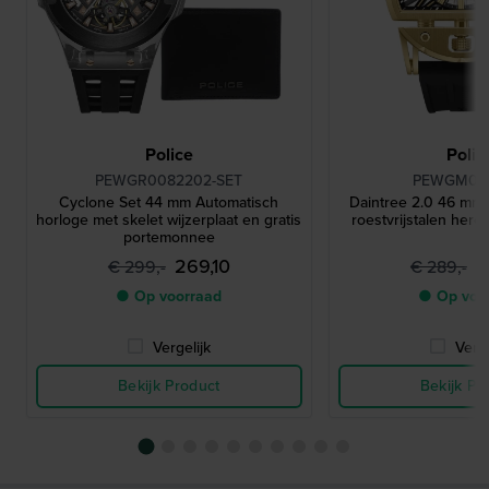
Police
Polic
PEWGR0082202-SET
PEWGM00
Cyclone Set 44 mm Automatisch
Daintree 2.0 46 mm
horloge met skelet wijzerplaat en gratis
roestvrijstalen here
portemonnee
269,10
2
€ 299,-
€ 289,-
● Op voorraad
● Op voo
Vergelijk
Verge
Bekijk Product
Bekijk Pr