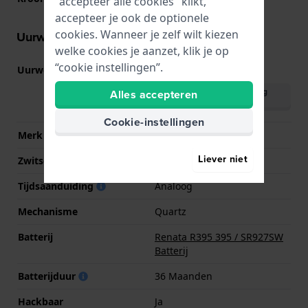
"accepteer alle cookies" klikt,
accepteer je ook de optionele
cookies. Wanneer je zelf wilt kiezen
Uurwerk informatie
welke cookies je aanzet, klik je op
“cookie instellingen”.
Uurwerk nr.
VX9J
(
Bekijk specificaties
)
Download handleiding
Alles accepteren
(English)
Cookie-instellingen
Merk uurwerk
Seiko Instruments Inc.
Liever niet
Zwitsers uurwerk
Nee
Tijdsaanduiding
Analoog
Mechanisme
Quartz
Batterij
Renata R395 395 / SR927SW
Batterij
Batterijduur
36 Maanden
Hackbaar
Ja