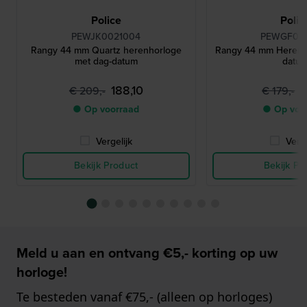
Police
Polic
PEWJK0021004
PEWGF00
Rangy 44 mm Quartz herenhorloge
Rangy 44 mm Herenh
met dag-datum
datu
188,10
1
€ 209,-
€ 179,-
● Op voorraad
● Op voo
Vergelijk
Verge
Bekijk Product
Bekijk Pr
Meld u aan en ontvang €5,- korting op uw
horloge!
Te besteden vanaf €75,- (alleen op horloges)