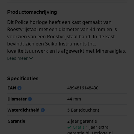
Productomschrijving
Dit Police horloge heeft een kast gemaakt van
Roestvrijstaal met een diameter van 44 mm en is
voorzien van een Roestvrijstaal band. In de kast
bevindt zich een Seiko Instruments Inc.
kwaliteitsuurwerk en is afgewerkt met Mineraalglas.
Lees meer
Het horloge is 5ATM. Dit betekent dat het horloge
geschikt is om mee te douchen. Verder wordt het
Specificaties
horloge geleverd met 2 jaar garantie.
EAN
4894816148430
.
Diameter
44 mm
Waterdichtheid
5 Bar (douchen)
Garantie
2 jaar garantie
Gratis
1 jaar extra
garantie bij Horloge.nl