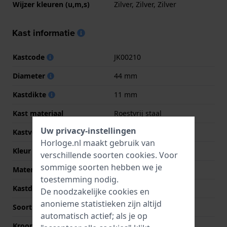
Wijzer kleuren (u,m,s)
Zilver, Zilver, Zilver
Kast informatie
Kastcode
JK00210
Diameter
44 mm
Kastdikte
11 mm
Kast materiaal
Roestvrij staal
Uw privacy-instellingen
Kastvorm
Rond
Horloge.nl maakt gebruik van
Kleur kast
Zilver
verschillende soorten
cookies
. Voor
sommige soorten hebben we je
Materiaal kastdeksel
Roestvrij staal
toestemming nodig.
Kastdeksel
Klikkast
De noodzakelijke cookies en
anonieme statistieken zijn altijd
Soort glas
Mineraal
automatisch actief; als je op
Kroon
Trek kroon