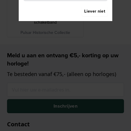
Pulsar
Liever niet
PQ663X
PQ663X 15 mm Bicolor stalen
schakelband
Pulsar Historische Collectie
Meld u aan en ontvang €5,- korting op uw
horloge!
Te besteden vanaf €75,- (alleen op horloges)
Inschrijven
Contact